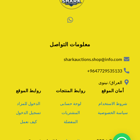
W
h
a
معلومات التواصل
t
s
a
sharkauctions.shop@info.com
p
p
9647729535133+
العراق/ نينوى
أمان الموقع
روابط المنتجات
روابط الموقع
شروط الاستخدام
لوحة حسابى
الدخول للمزاد
سياسة الخصوصية
المشتريات
تسجيل الدخول
المفضلة
كيف نعمل