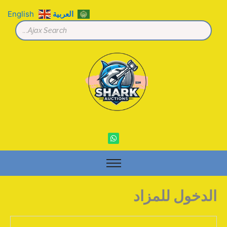
خطي
العربية
English
لى
لمحتوى
W
h
a
t
s
a
p
p
الدخول للمزاد