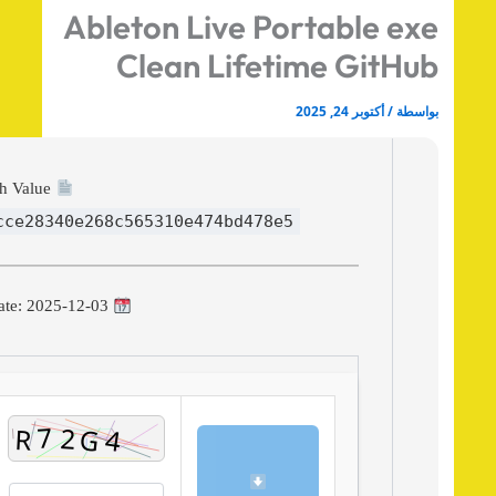
Ableton Live Portable ex
Clean Lifetime GitHu
اسطة
/
أكتوبر 24, 2025
Hash Value:
c8cce28340e268c565310e474bd478e5
Update: 2025-12-03