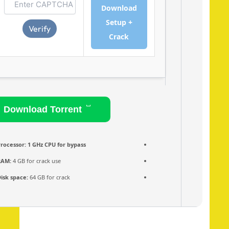
Download
Setup +
Verify
Crack
Download Torrent
Processor:
1 GHz CPU for bypass
RAM:
4 GB for crack use
Disk space:
64 GB for crack