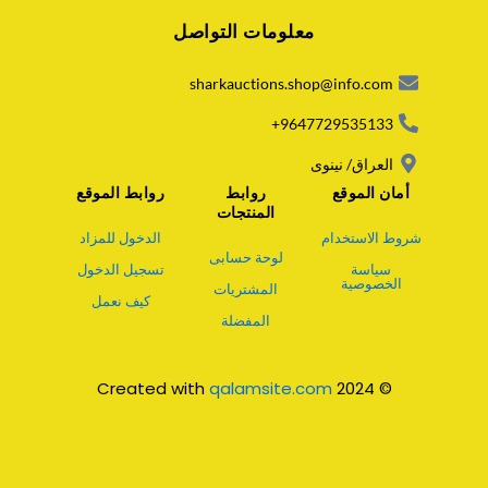
a
معلومات التواصل
t
s
a
sharkauctions.shop@info.com
p
p
9647729535133+
العراق/ نينوى
أمان الموقع
روابط
روابط الموقع
المنتجات
شروط الاستخدام
الدخول للمزاد
لوحة حسابى
سياسة
تسجيل الدخول
الخصوصية
المشتريات
كيف نعمل
المفضلة
qalamsite.com
© 2024 Created with