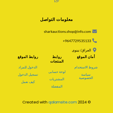
W
h
a
معلومات التواصل
t
s
a
sharkauctions.shop@info.com
p
p
9647729535133+
العراق/ نينوى
أمان الموقع
روابط
روابط الموقع
المنتجات
شروط الاستخدام
الدخول للمزاد
لوحة حسابى
سياسة
تسجيل الدخول
الخصوصية
المشتريات
كيف نعمل
المفضلة
qalamsite.com
© 2024 Created with