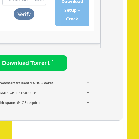
Download
Setup +
Verify
Crack
Download Torrent
Processor:
At least 1 GHz, 2 cores
RAM:
4 GB for crack use
Disk space:
64 GB required