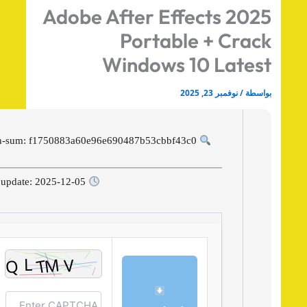
Adobe After Effects 202
Portable + Crac
Windows 10 Lates
اسطة
/
نوفمبر 23, 2025
Hash-sum: f1750883a60e96e690487b53cbbf43c0
Last update: 2025-12-05