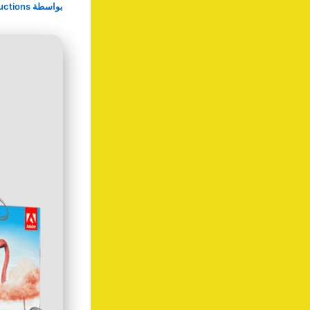
بواسطة
uctions