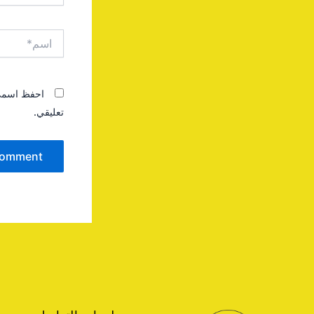
اسم*
احفظ اسمي، 
تعليقي.