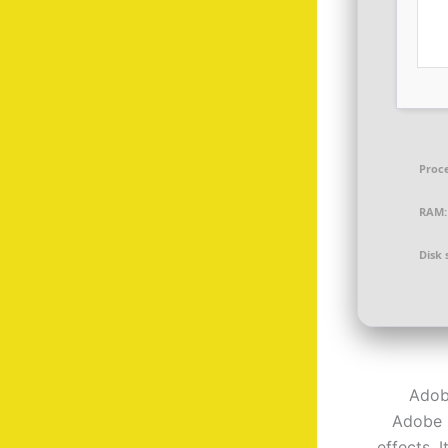
Proce
RAM:
Disk 
Adob
Adobe 
effects. 