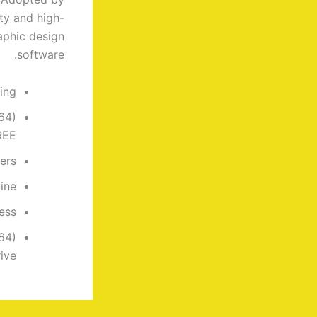
ity and high-
raphic design
software.
ing
64)
FREE
ders
ine
ess
64)
ive