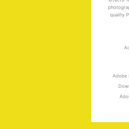
photograp
quality 
Ad
Adobe P
Down
Ado