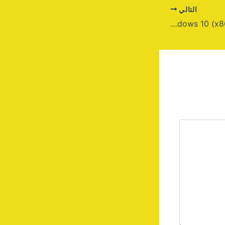
التالي
AVG PC TuneUp Portable + Crack Windows 10 (x86-x64) Stable MEGA