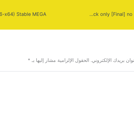
AutoCAD xforce Crack only [Final] no Virus Premium
ان بريدك الإلكتروني.
الحقول الإلزامية مشار إليها بـ
*