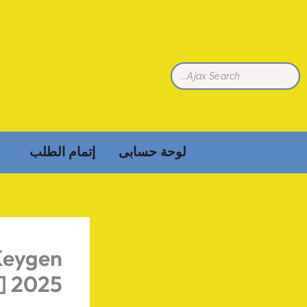
خطي
لى
لمحتوى
لوحة حسابى
إتمام الطلب
Keygen
l] 2025