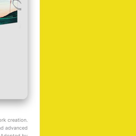
rk creation.
and advanced
s. Adopted by