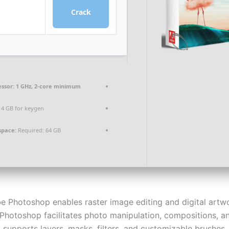
Crack
ssor:
1 GHz, 2-core minimum
4 GB for keygen
space:
Required: 64 GB
e Photoshop enables raster image editing and digital artwo
Photoshop facilitates photo manipulation, compositions, 
It supports layers, masks, filters, and customizable brushe