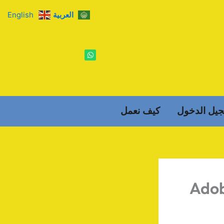
العربية
English
W
h
a
t
s
a
p
p
يل الدخول
كيف نعمل
Adob