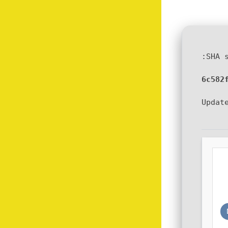
6c582
Updat