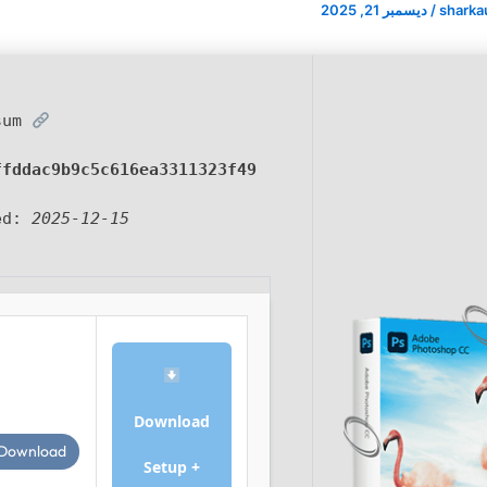
sharka
/
ديسمبر 21, 2025
SHA sum:
ffddac9b9c5c616ea3311323f49
ed:
2025-12-15
Download
Download
Setup +