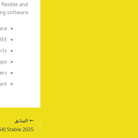
 flexible and
ng software.
face
REE
ucts
ppo
fers
ant
السابق