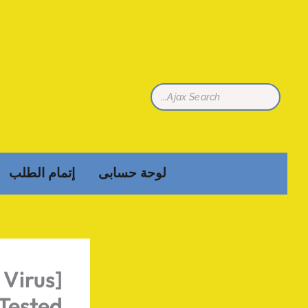
تخطي
إلى
المحتوى
لوحة حسابى
إتمام الطلب
 Virus]
 Tested