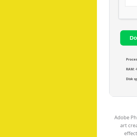
Proces
RAM:
4
Disk s
Adobe Pho
art cre
effec