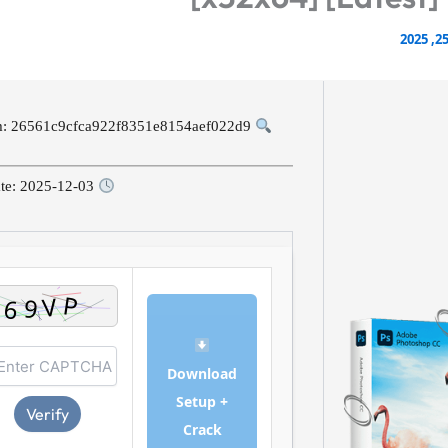
Hash-sum: 26561c9cfca922f8351e8154aef022d9
Last update: 2025-12-03
Download
Setup +
Verify
Crack