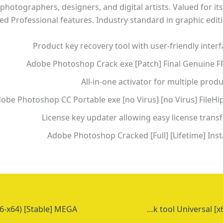
photographers, designers, and digital artists. Valued for its
d Professional features. Industry standard in graphic editi
Product key recovery tool with user-friendly inter
Adobe Photoshop Crack exe [Patch] Final Genuine F
All-in-one activator for multiple prod
obe Photoshop CC Portable exe [no Virus] [no Virus] FileHi
License key updater allowing easy license trans
Adobe Photoshop Cracked [Full] [Lifetime] Inst
CorelDRAW graphics suite Crack tool Universal [x64] Stable 2025