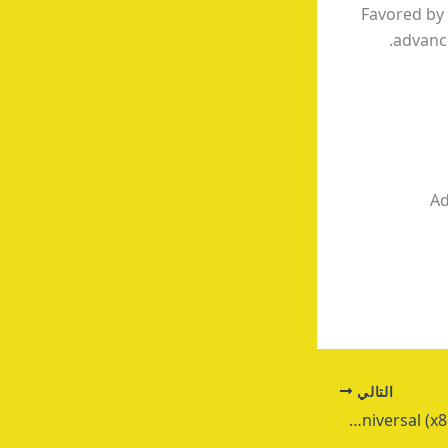
Favored by 
advance
Ad
التالي
Recuva License[Activated] Universal (x86-x64) [Stable] MEGA