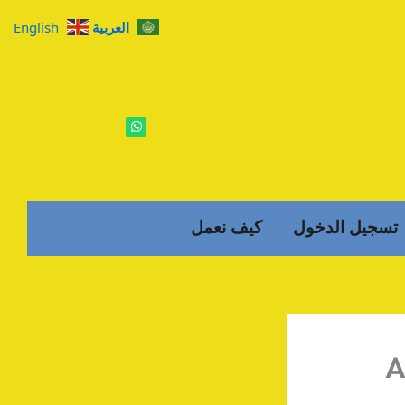
العربية
English
W
h
a
t
s
a
p
p
تسجيل الدخول
كيف نعمل
A