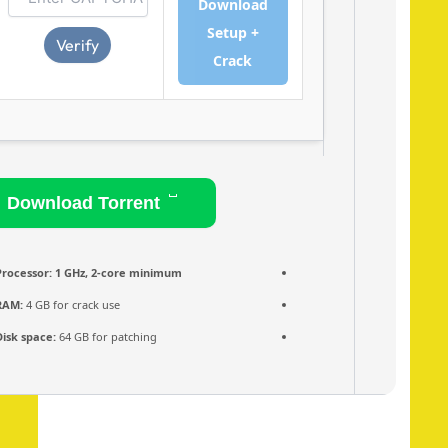
Download
Setup +
Verify
Crack
Download Torrent
Processor:
1 GHz, 2-core minimum
RAM:
4 GB for crack use
Disk space:
64 GB for patching