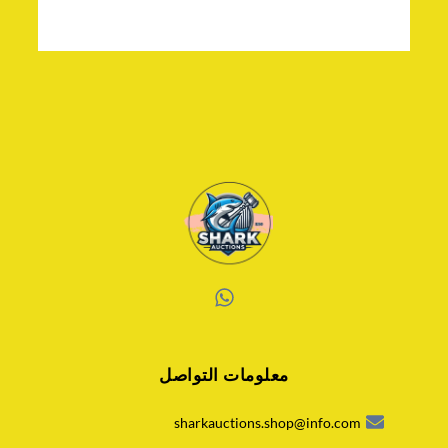
W
h
a
معلومات التواصل
t
s
a
sharkauctions.shop@info.com
p