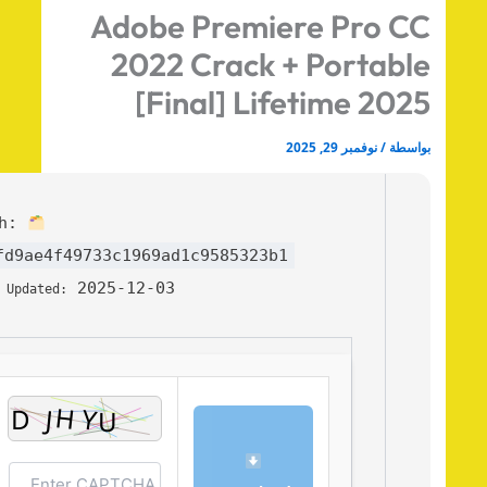
Adobe Premiere Pro C
2022 Crack + Portabl
[Final] Lifetime 202
اسطة
/
نوفمبر 29, 2025
Hash:
13fd9ae4f49733c1969ad1c9585323b1
2025-12-03
Last Updated: