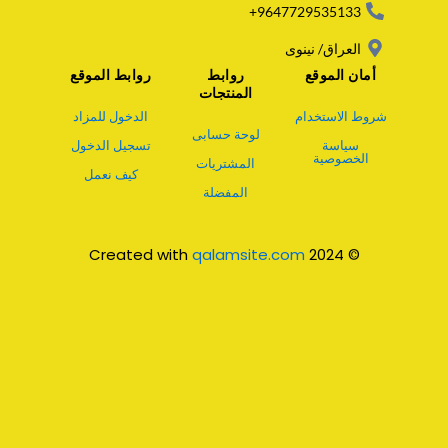
p
9647729535133+
العراق/ نينوى
أمان الموقع
روابط
روابط الموقع
المنتجات
شروط الاستخدام
الدخول للمزاد
لوحة حسابى
سياسة
تسجيل الدخول
الخصوصية
المشتريات
كيف نعمل
المفضلة
qalamsite.com
© 2024 Created with