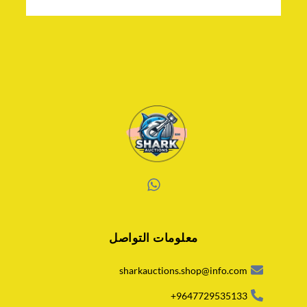
W
h
a
معلومات التواصل
t
s
a
sharkauctions.shop@info.com
p
p
9647729535133+