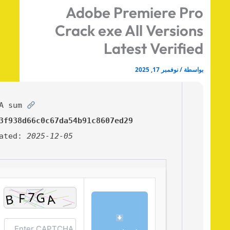
Adobe Premiere Pr
Crack exe All Version
Latest Verifie
اسطة
/
نوفمبر 17, 2025
SHA sum:
0803f938d66c0c67da54b91c8607ed29
Updated:
2025-12-05