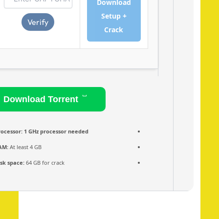
Download
Setup +
Verify
Crack
Download Torrent
Processor:
1 GHz processor needed
RAM:
At least 4 GB
Disk space:
64 GB for crack