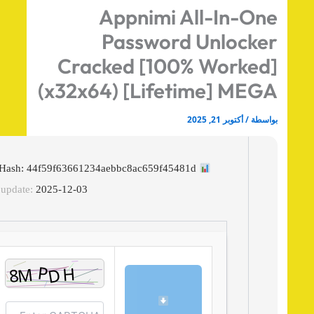
Appnimi All-In-On
Password Unlocke
Cracked [100% Worked
(x32x64) [Lifetime] MEG
اسطة
/
أكتوبر 21, 2025
File Hash: 44f59f63661234aebbc8ac659f45481d
Last update:
2025-12-03