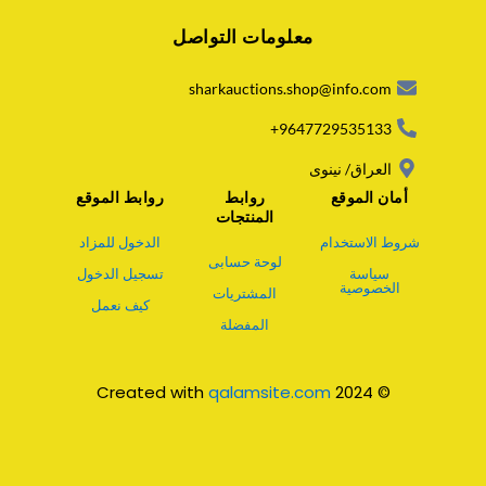
a
معلومات التواصل
t
s
a
sharkauctions.shop@info.com
p
p
9647729535133+
العراق/ نينوى
أمان الموقع
روابط
روابط الموقع
المنتجات
شروط الاستخدام
الدخول للمزاد
لوحة حسابى
سياسة
تسجيل الدخول
الخصوصية
المشتريات
كيف نعمل
المفضلة
qalamsite.com
© 2024 Created with