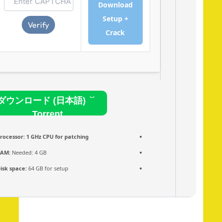
Download
Setup +
Verify
Crack
ダウンロード (日本語)
Torrent
Processor:
1 GHz CPU for patching
RAM:
Needed: 4 GB
Disk space:
64 GB for setup