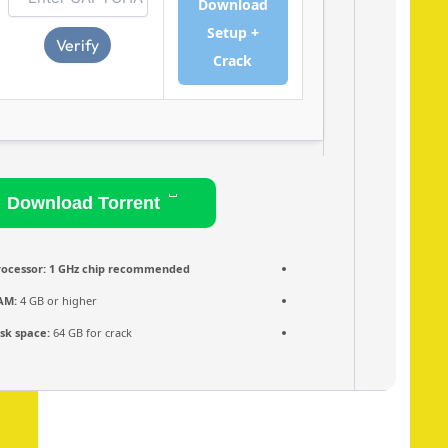
Download
Setup +
Verify
Crack
Download Torrent
Processor:
1 GHz chip recommended
RAM:
4 GB or higher
Disk space:
64 GB for crack