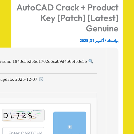
AutoCAD Crack + Produc
Key [Patch] [Latest
Genuin
اسطة
/
أكتوبر 31, 2025
Hash-sum: 1943c3b2b6d1702d6ca89d456bfb3e5b
Last update: 2025-12-07