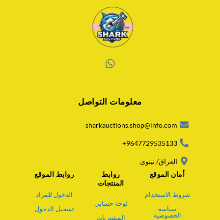
W
h
a
معلومات التواصل
t
s
a
sharkauctions.shop@info.com
p
p
9647729535133+
العراق/ نينوى
أمان الموقع
روابط
روابط الموقع
المنتجات
شروط الاستخدام
الدخول للمزاد
لوحة حسابى
سياسة
تسجيل الدخول
الخصوصية
المشتريات