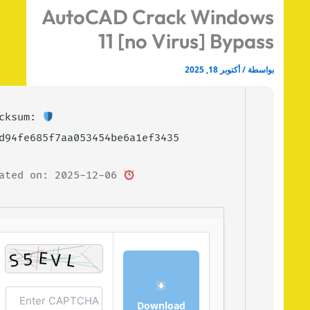
AutoCAD Crack Window
11 [no Virus] Bypas
اسطة
/
أكتوبر 18, 2025
Checksum:
699d94fe685f7aa053454be6a1ef3435
Updated on: 2025-12-06
Download