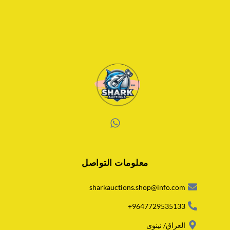
W
h
a
معلومات التواصل
t
s
a
sharkauctions.shop@info.com
p
p
9647729535133+
العراق/ نينوى