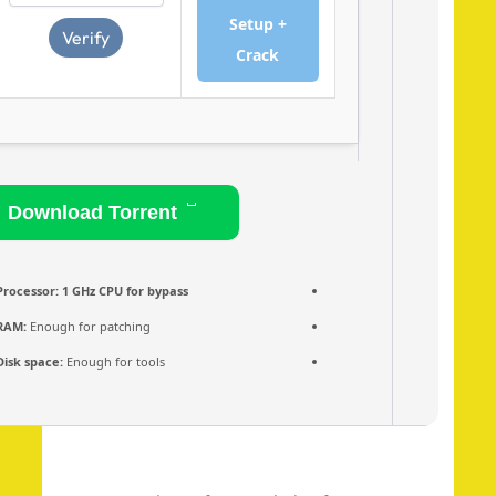
Setup +
Verify
Crack
Download Torrent
Processor:
1 GHz CPU for bypass
RAM:
Enough for patching
Disk space:
Enough for tools