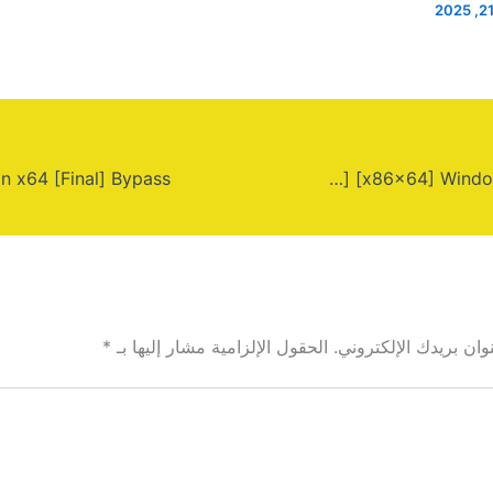
GridinSoft Anti-Malware Portable + Crack [no Virus] [x86x64] Windows 11 Ultimate
ان بريدك الإلكتروني.
الحقول الإلزامية مشار إليها بـ
*