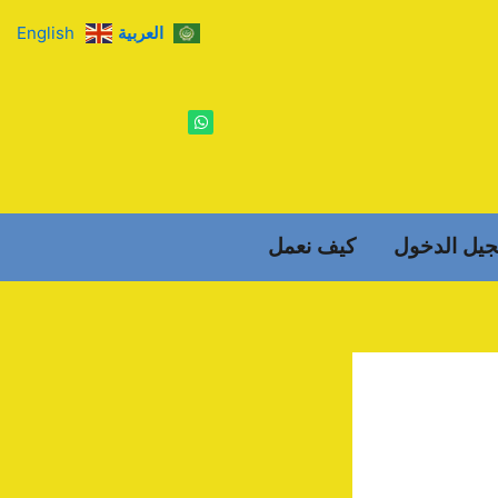
العربية
English
W
h
a
t
s
a
p
p
يل الدخول
كيف نعمل