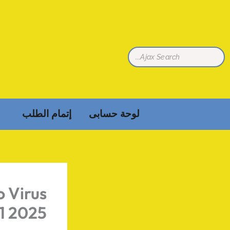
خطي
لى
لمحتوى
لوحة حسابى
إتمام الطلب
o Virus
1 2025