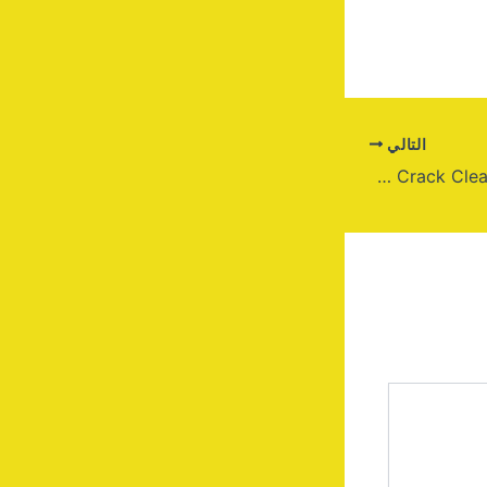
التالي
Presentation Assistant Pro Crack Clean x64 [Final] Bypass