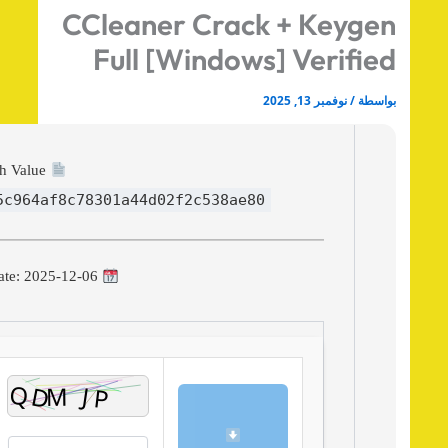
CCleaner Crack + Keyge
Full [Windows] Verifie
اسطة
/
نوفمبر 13, 2025
Hash Value:
da5c964af8c78301a44d02f2c538ae80
Update: 2025-12-06