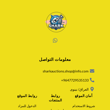
W
h
a
معلومات التواصل
t
s
a
sharkauctions.shop@info.com
p
p
9647729535133+
العراق/ نينوى
أمان الموقع
روابط
روابط الموقع
المنتجات
شروط الاستخدام
الدخول للمزاد