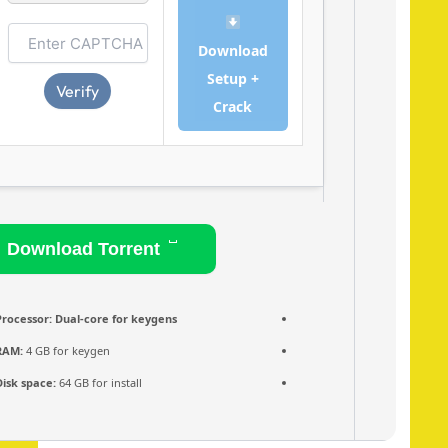
Download
Setup +
Verify
Crack
Download Torrent
Processor:
Dual-core for keygens
RAM:
4 GB for keygen
Disk space:
64 GB for install