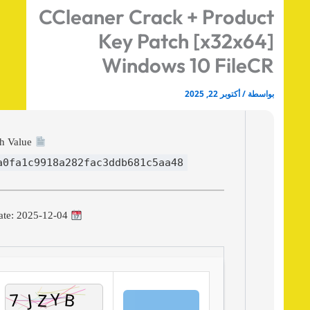
CCleaner Crack + Produc
Key Patch [x32x64
Windows 10 FileC
اسطة
/
أكتوبر 22, 2025
Hash Value:
9ea0fa1c9918a282fac3ddb681c5aa48
Update: 2025-12-04