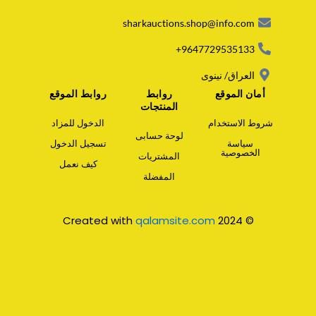
s
a
sharkauctions.shop@info.com
p
p
9647729535133+
العراق/ نينوى
أمان الموقع
روابط
روابط الموقع
المنتجات
شروط الاستخدام
الدخول للمزاد
لوحة حسابى
سياسة
تسجيل الدخول
الخصوصية
المشتريات
كيف نعمل
المفضلة
qalamsite.com
© 2024 Created with