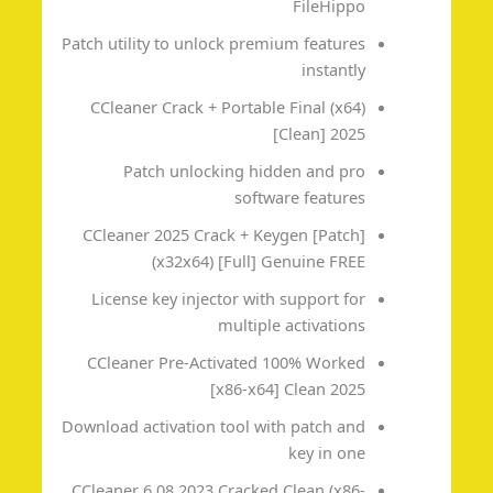
FileHippo
Patch utility to unlock premium features
instantly
CCleaner Crack + Portable Final (x64)
[Clean] 2025
Patch unlocking hidden and pro
software features
CCleaner 2025 Crack + Keygen [Patch]
(x32x64) [Full] Genuine FREE
License key injector with support for
multiple activations
CCleaner Pre-Activated 100% Worked
[x86-x64] Clean 2025
Download activation tool with patch and
key in one
CCleaner 6.08 2023 Cracked Clean (x86-