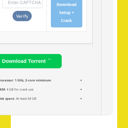
Download
Setup +
Verify
Crack
Download Torrent
Processor:
1 GHz, 2-core minimum
RAM:
4 GB for crack use
Disk space:
At least 64 GB