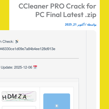
CCleaner PRO Crack fo
PC Final Latest .zi
اسطة
/
أكتوبر 21, 2025
Hash Check:
761946330ce1d09e7a84b4ee128d913e
Last Update: 2025-12-06