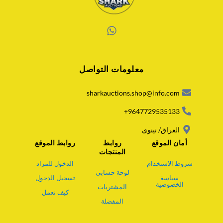
W
h
a
معلومات التواصل
t
s
a
sharkauctions.shop@info.com
p
p
9647729535133+
العراق/ نينوى
أمان الموقع
روابط
روابط الموقع
المنتجات
شروط الاستخدام
الدخول للمزاد
لوحة حسابى
سياسة
تسجيل الدخول
الخصوصية
المشتريات
كيف نعمل
المفضلة