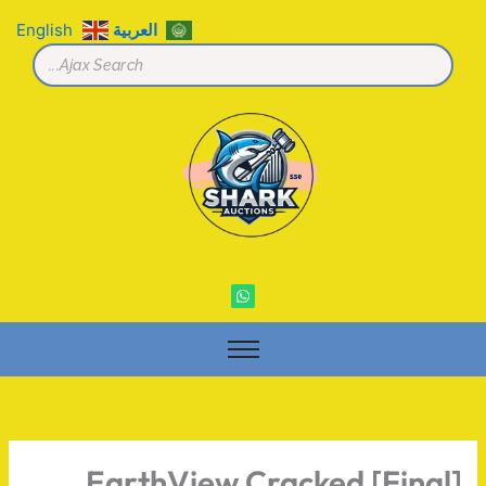
خطي
العربية
English
لى
لمحتوى
W
h
a
t
s
a
p
p
EarthView Cracked [Final]