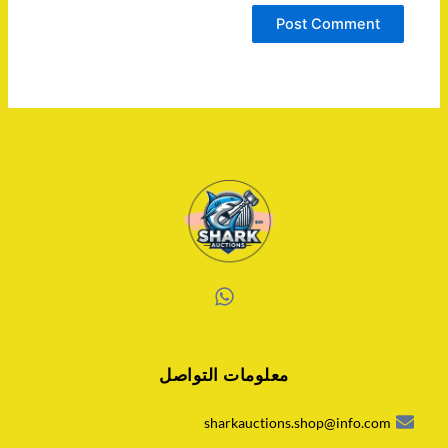
W
h
a
معلومات التواصل
t
s
a
sharkauctions.shop@info.com
p