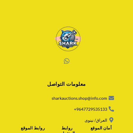
W
h
a
معلومات التواصل
t
s
a
sharkauctions.shop@info.com
p
p
9647729535133+
العراق/ نينوى
أمان الموقع
روابط
روابط الموقع