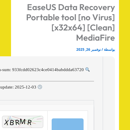
EaseUS Data Recover
Portable tool [no Virus
[x32x64] [Clean
MediaFir
اسطة
/
نوفمبر 26, 2025
Hash-sum: 933fcdd02623c4ce0414babddda63720
Last update: 2025-12-03