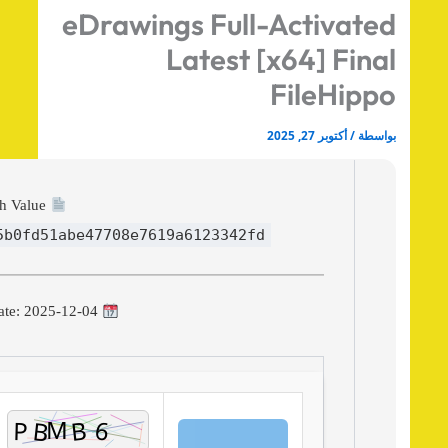
eDrawings Full-Activate
Latest [x64] Fina
FileHipp
اسطة
/
أكتوبر 27, 2025
Hash Value:
415b0fd51abe47708e7619a6123342fd
Update: 2025-12-04