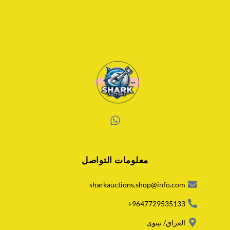
W
h
a
معلومات التواصل
t
s
a
sharkauctions.shop@info.com
p
p
9647729535133+
العراق/ نينوى