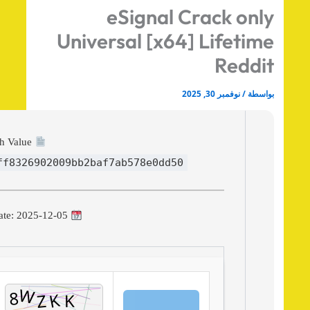
eSignal Crack onl
Universal [x64] Lifetim
Reddi
اسطة
/
نوفمبر 30, 2025
Hash Value:
42ff8326902009bb2baf7ab578e0dd50
Update: 2025-12-05