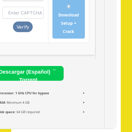
Download
Setup +
Verify
Crack
Descargar (Español)
Torrent
Processor:
1 GHz CPU for bypass
RAM:
Minimum 4 GB
Disk space:
64 GB required