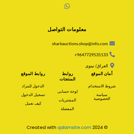
W
h
a
معلومات التواصل
t
s
a
sharkauctions.shop@info.com
p
p
9647729535133+
العراق/ نينوى
أمان الموقع
روابط
روابط الموقع
المنتجات
شروط الاستخدام
الدخول للمزاد
لوحة حسابى
سياسة
تسجيل الدخول
الخصوصية
المشتريات
كيف نعمل
المفضلة
qalamsite.com
© 2024 Created with