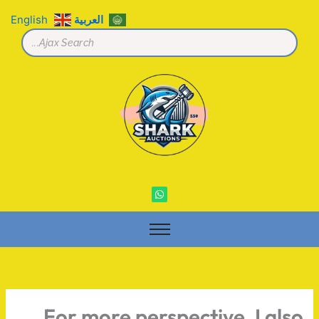
خطي
العربية
English
لى
لمحتوى
W
h
a
t
s
a
p
p
For more perspective, I also