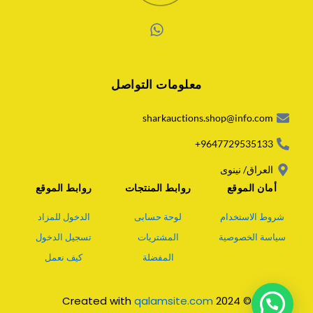
W
h
a
معلومات التواصل
t
s
a
sharkauctions.shop@info.com
p
p
9647729535133+
العراق/ نينوى
أمان الموقع
روابط المنتجات
روابط الموقع
شروط الاستخدام
لوحة حسابى
الدخول للمزاد
سياسة الخصوصية
المشتريات
تسجيل الدخول
المفضلة
كيف نعمل
qalamsite.com
© 2024 Created with