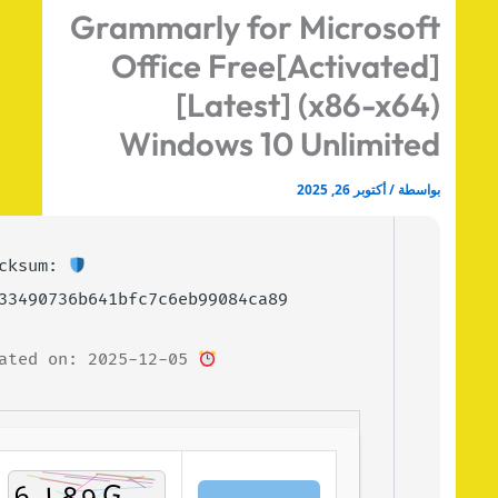
Grammarly for Microsof
Office Free[Activated
[Latest] (x86-x64
Windows 10 Unlimite
اسطة
/
أكتوبر 26, 2025
Checksum:
f5033490736b641bfc7c6eb99084ca89
Updated on: 2025-12-05