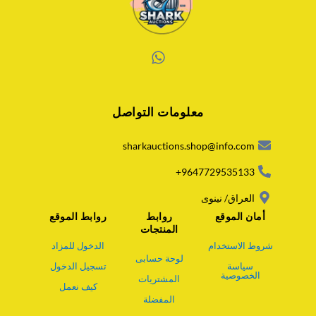
W
h
a
معلومات التواصل
t
s
a
sharkauctions.shop@info.com
p
p
9647729535133+
العراق/ نينوى
أمان الموقع
روابط
روابط الموقع
المنتجات
شروط الاستخدام
الدخول للمزاد
لوحة حسابى
سياسة
تسجيل الدخول
الخصوصية
المشتريات
كيف نعمل
المفضلة