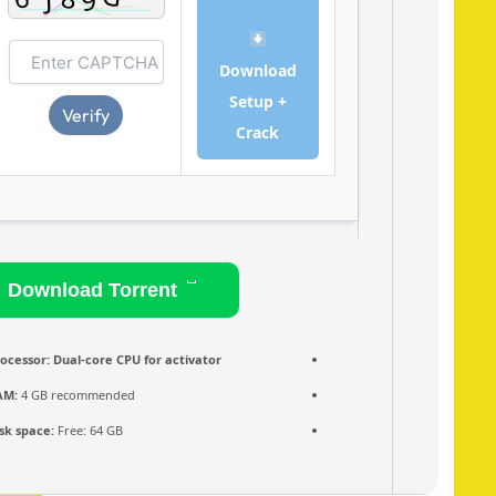
Download
Setup +
Verify
Crack
Download Torrent
Processor:
Dual-core CPU for activator
RAM:
4 GB recommended
Disk space:
Free: 64 GB