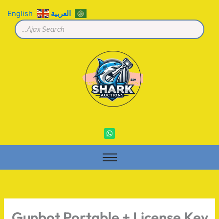
خطي
العربية
English
لى
لمحتوى
W
h
a
t
s
a
p
p
Gunbot Portable + License Key