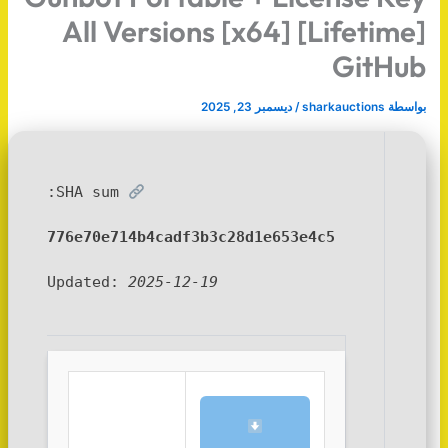
All Versions [x64] [Lifetime]
GitHub
بواسطة
sharkauctions
/
ديسمبر 23, 2025
SHA sum:
776e70e714b4cadf3b3c28d1e653e4c5
Updated:
2025-12-19