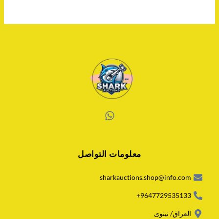
W
h
a
معلومات التواصل
t
s
a
sharkauctions.shop@info.com
p
p
9647729535133+
العراق/ نينوى