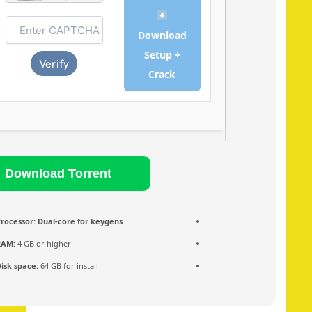
Download
Setup +
Verify
Crack
Download Torrent
Processor:
Dual-core for keygens
RAM:
4 GB or higher
Disk space:
64 GB for install