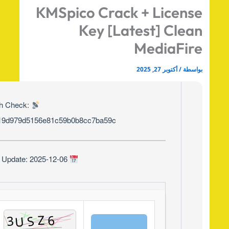
KMSpico Crack + Licens
Key [Latest] Clea
MediaFir
اسطة
/
أكتوبر 27, 2025
Hash Check:
2d719d979d5156e81c59b0b8cc7ba59c
Last Update: 2025-12-06