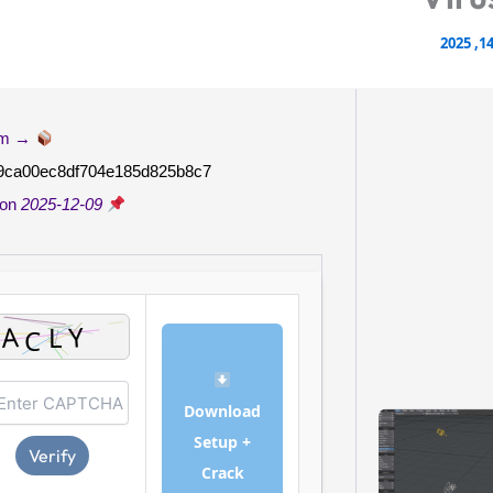
Hash-sum →
9ca00ec8df704e185d825b8c7
2025-12-09
Updated on
Download
Setup +
Verify
Crack