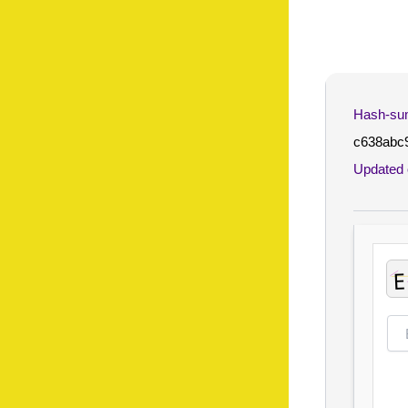
c638abc