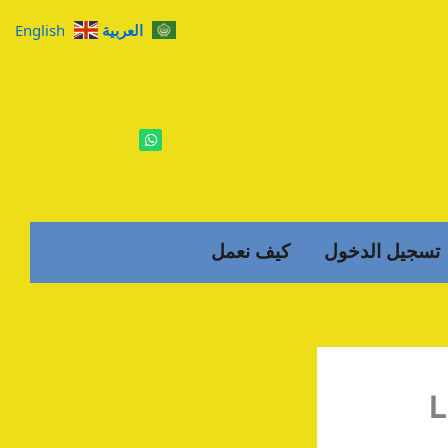
العربية
English
W
h
a
t
s
a
p
p
تسجيل الدخول
كيف نعمل
L