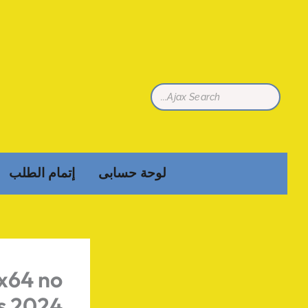
تخطي
إلى
المحتوى
لوحة حسابى
إتمام الطلب
x64 no
s 2024