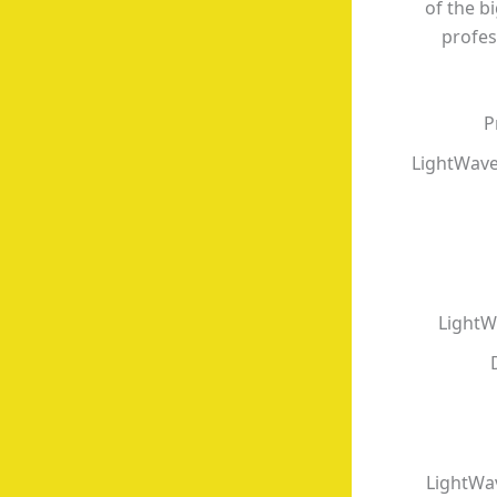
of the b
profes
P
LightWave
LightW
LightWa