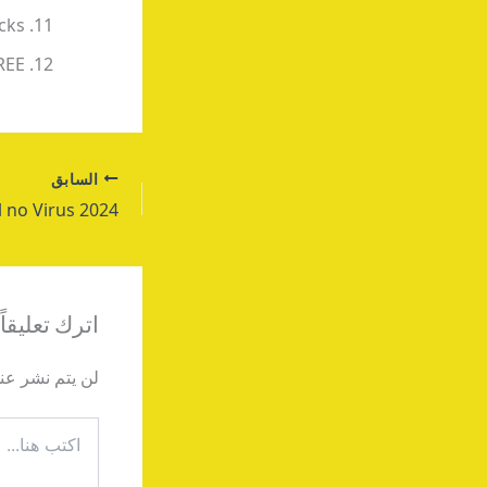
cks
REE
السابق
اترك تعليقاً
لن يتم نشر عنو
اكتب
هنا...