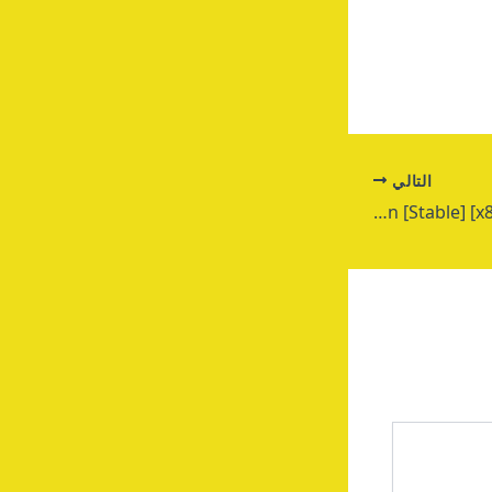
التالي
Vegas Pro Crack + Keygen [Stable] [x86-x64] Stable Bypass