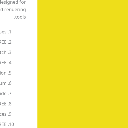
designed for
nd rendering
tools.
ses
REE
atch
FREE
tion
ium
uide
REE
ces
REE