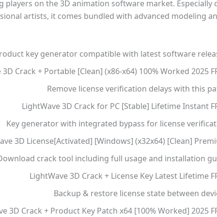
ig players on the 3D animation software market. Especially 
sional artists, it comes bundled with advanced modeling a
roduct key generator compatible with latest software relea
 3D Crack + Portable [Clean] (x86-x64) 100% Worked 2025 F
Remove license verification delays with this p
LightWave 3D Crack for PC [Stable] Lifetime Instant 
Key generator with integrated bypass for license verifica
ave 3D License[Activated] [Windows] (x32x64) [Clean] Prem
Download crack tool including full usage and installation g
LightWave 3D Crack + License Key Latest Lifetime F
Backup & restore license state between devi
ve 3D Crack + Product Key Patch x64 [100% Worked] 2025 F