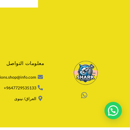
معلومات التواصل
ions.shop@info.com
9647729535133+
W
العراق/ نينوى
h
a
t
s