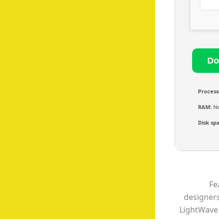
Process
RAM:
Ne
Disk sp
Fe
designers
LightWave 