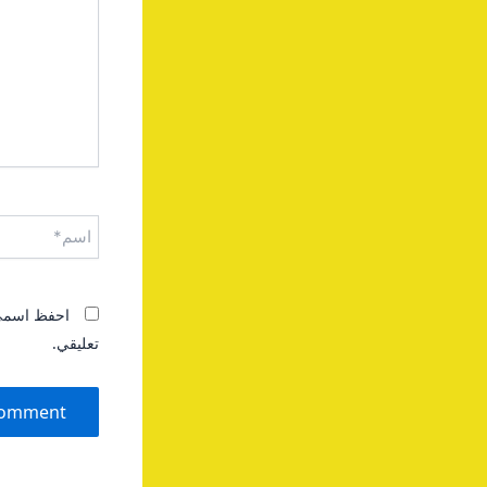
اسم*
احفظ اسمي، 
تعليقي.