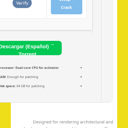
Verify
Crack
Descargar (Español)
Torrent
Processor:
Dual-core CPU for activator
RAM:
Enough for patching
Disk space:
64 GB for patching
Designed for rendering architectural a