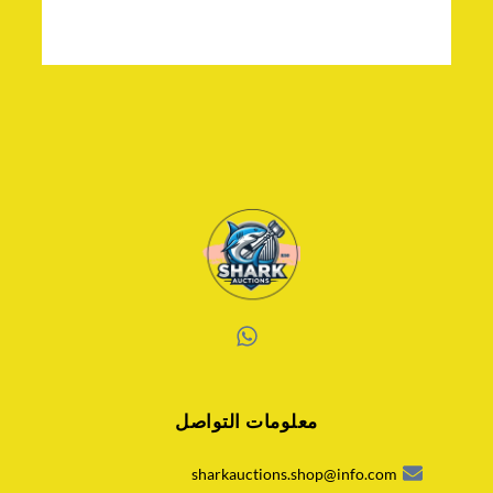
W
h
a
معلومات التواصل
t
s
a
sharkauctions.shop@info.com