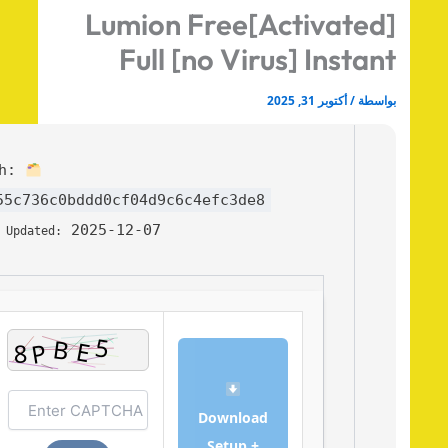
Lumion Free[Activated
Full [no Virus] Instan
اسطة
/
أكتوبر 31, 2025
Hash:
6855c736c0bddd0cf04d9c6c4efc3de8
2025-12-07
Last Updated:
Download
Setup +