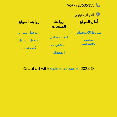
p
p
9647729535133+
العراق/ نينوى
أمان الموقع
روابط
روابط الموقع
المنتجات
شروط الاستخدام
الدخول للمزاد
لوحة حسابى
سياسة
تسجيل الدخول
الخصوصية
المشتريات
كيف نعمل
المفضلة
qalamsite.com
© 2024 Created with