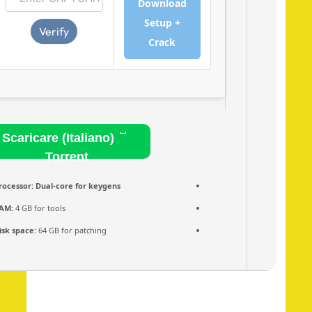
Download
Setup +
Verify
Crack
Scaricare (Italiano)
Torrent
Processor:
Dual-core for keygens
RAM:
4 GB for tools
Disk space:
64 GB for patching