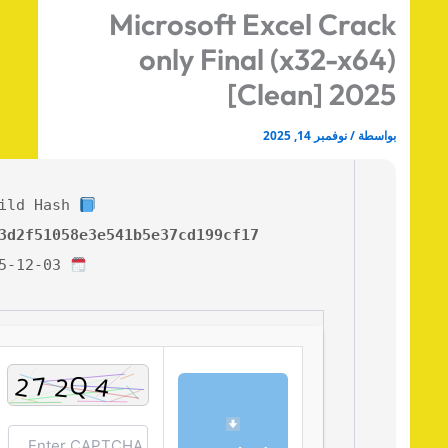
Microsoft Excel Crac
only Final (x32-x64
[Clean] 202
اسطة
/
نوفمبر 14, 2025
Build Hash:
ac63d2f51058e3e541b5e37cd199cf17
2025-12-03