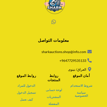
W
h
a
معلومات التواصل
t
s
a
sharkauctions.shop@info.com
p
p
9647729535133+
العراق/ نينوى
أمان الموقع
روابط
روابط الموقع
المنتجات
شروط الاستخدام
الدخول للمزاد
لوحة حسابى
سياسة
تسجيل الدخول
الخصوصية
المشتريات
كيف نعمل
المفضلة