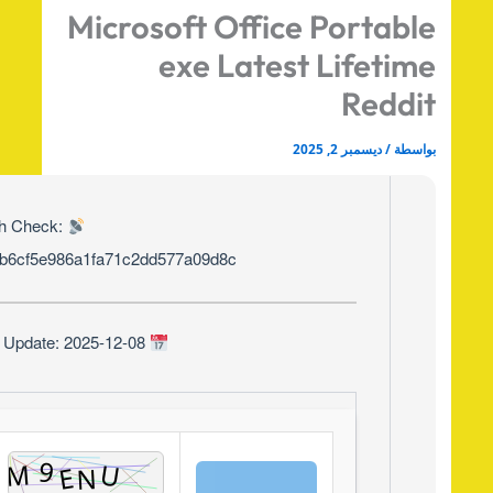
Microsoft Office Portabl
exe Latest Lifetim
Reddi
اسطة
/
ديسمبر 2, 2025
Hash Check:
3cbfb6cf5e986a1fa71c2dd577a09d8c
Last Update: 2025-12-08