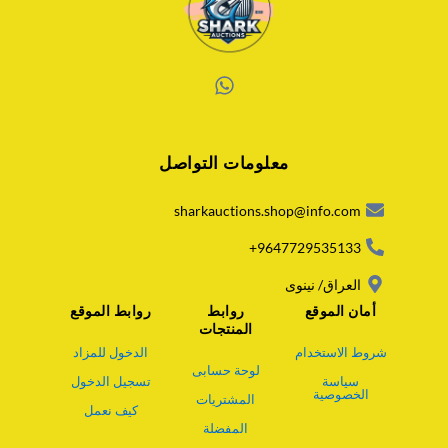
W
h
a
معلومات التواصل
t
s
a
sharkauctions.shop@info.com
p
p
9647729535133+
العراق/ نينوى
أمان الموقع
روابط
روابط الموقع
المنتجات
شروط الاستخدام
الدخول للمزاد
لوحة حسابى
سياسة
تسجيل الدخول
الخصوصية
المشتريات
كيف نعمل
المفضلة