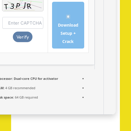
Download
Setup +
Verify
Crack
Processor:
Dual-core CPU for activator
RAM:
4 GB recommended
Disk space:
64 GB required