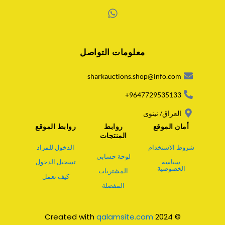
W
h
a
معلومات التواصل
t
s
a
sharkauctions.shop@info.com
p
p
9647729535133+
العراق/ نينوى
أمان الموقع
روابط
روابط الموقع
المنتجات
شروط الاستخدام
الدخول للمزاد
لوحة حسابى
سياسة
تسجيل الدخول
الخصوصية
المشتريات
كيف نعمل
المفضلة
qalamsite.com
© 2024 Created with