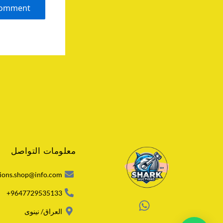
معلومات التواصل
ions.shop@info.com
9647729535133+
W
العراق/ نينوى