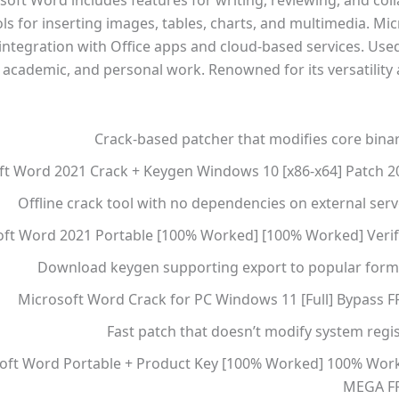
soft Word includes features for writing, reviewing, and coll
ols for inserting images, tables, charts, and multimedia. M
integration with Office apps and cloud-based services. Used
 academic, and personal work. Renowned for its versatility 
Crack-based patcher that modifies core binar
ft Word 2021 Crack + Keygen Windows 10 [x86-x64] Patch 2
Offline crack tool with no dependencies on external ser
ft Word 2021 Portable [100% Worked] [100% Worked] Verif
Download keygen supporting export to popular form
Microsoft Word Crack for PC Windows 11 [Full] Bypass F
Fast patch that doesn’t modify system regi
oft Word Portable + Product Key [100% Worked] 100% Wor
MEGA F