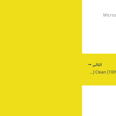
Micros
التالي
TeamViewer License[Activated] Clean [100% Worked] FileHippo