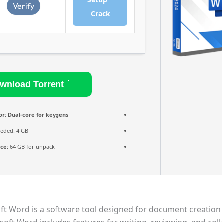
Verify
Crack
Download Torrent
or:
Dual-core for keygens
eded: 4 GB
ace:
64 GB for unpack
ft Word is a software tool designed for document creation 