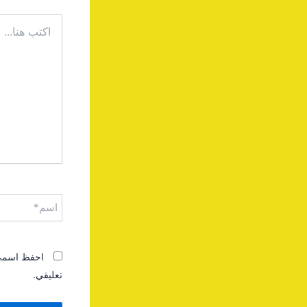
اكتب
هنا...
اسم*
احفظ اسمي، 
تعليقي.