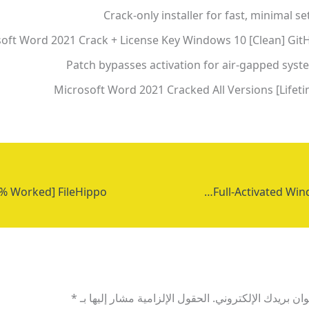
Crack-only installer for fast, minimal s
oft Word 2021 Crack + License Key Windows 10 [Clean] Git
Patch bypasses activation for air-gapped syst
Microsoft Word 2021 Cracked All Versions [Lifeti
Adobe After Effects 2021 Full-Activated Windows 11 Stable
ان بريدك الإلكتروني.
الحقول الإلزامية مشار إليها بـ
*