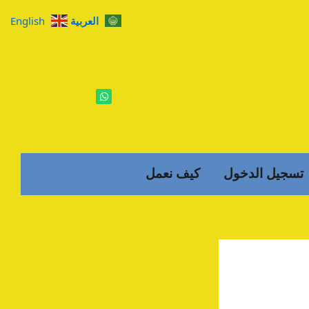
العربية
English
W
h
a
t
s
a
p
p
تسجيل الدخول
كيف نعمل