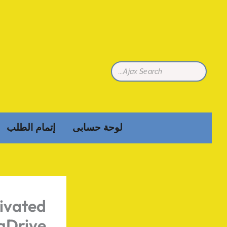
تخطي
إلى
المحتوى
لوحة حسابى
إتمام الطلب
tivated
 gDrive