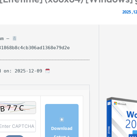
um —
81868b8c4cb306ad1368e79d2e
Updated on: 2025-12-09
Download
Setup +