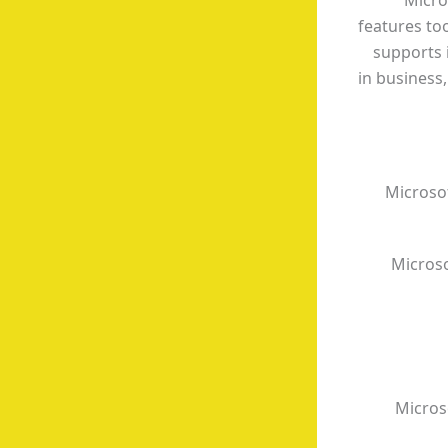
Micro
features to
supports 
in business,
Microso
Microso
Micros