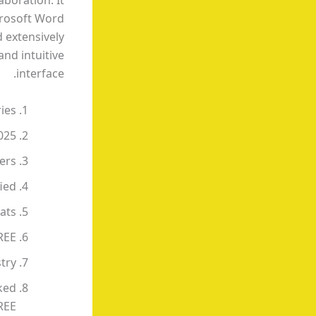
aboration. It
icrosoft Word
 extensively
and intuitive
interface.
ies
025
vers
ied
ats
REE
stry
ked
REE