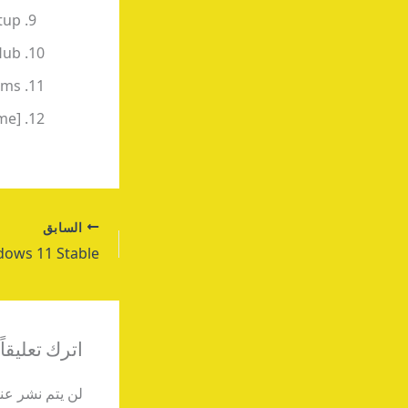
etup
Hub
ems
me]
السابق
اترك تعليقاً
لن يتم نشر عنو