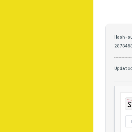
Hash-s
287846