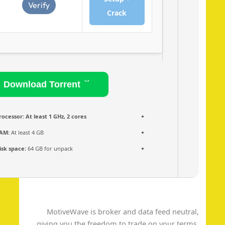
Verify
Crack
Download Torrent
Processor:
At least 1 GHz, 2 cores
RAM:
At least 4 GB
Disk space:
64 GB for unpack
MotiveWave is broker and data feed neutra
giving you the freedom to trade on your term