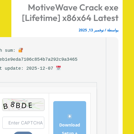
MotiveWave Crack ex
[Lifetime] x86x64 Lates
اسطة
/
نوفمبر 13, 2025
Hash sum:
22ceb1e9eda7106c854b7a292c9a3465
Last update: 2025-12-07
Download
Setup +