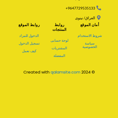
p
p
9647729535133+
العراق/ نينوى
أمان الموقع
روابط
روابط الموقع
المنتجات
شروط الاستخدام
الدخول للمزاد
لوحة حسابى
سياسة
تسجيل الدخول
الخصوصية
المشتريات
كيف نعمل
المفضلة
qalamsite.com
© 2024 Created with