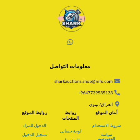
W
h
a
معلومات التواصل
t
s
a
sharkauctions.shop@info.com
p
p
9647729535133+
العراق/ نينوى
أمان الموقع
روابط
روابط الموقع
المنتجات
شروط الاستخدام
الدخول للمزاد
لوحة حسابى
سياسة
تسجيل الدخول
الخصوصية