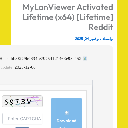
MyLanViewer Activate
Lifetime (x64) [Lifetime
Reddi
اسطة
/
نوفمبر 24, 2025
File Hash: bb38f79b0694fe79754121463e98e452
Last update:
2025-12-06
Download