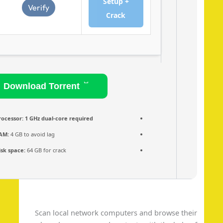
Setup +
Verify
Crack
Download Torrent
Processor:
1 GHz dual-core required
RAM:
4 GB to avoid lag
Disk space:
64 GB for crack
Scan local network computers and browse the