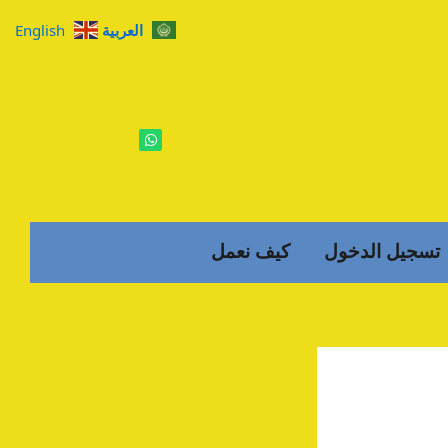
العربية
English
W
h
a
t
s
a
p
p
تسجيل الدخول
كيف نعمل