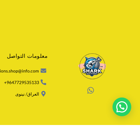
معلومات التواصل
ions.shop@info.com
9647729535133+
W
العراق/ نينوى
h
a
t
s
a