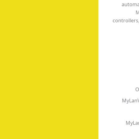
automat
M
controllers
O
MyLanV
MyLan