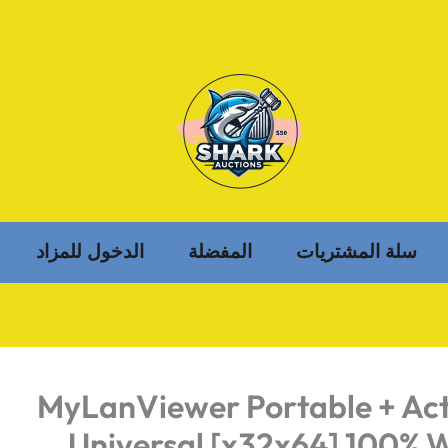
سلة المشتريات
المفضلة
الدخول للمزاد
MyLanViewer Portable + Act
Universal [x32x64] 100% 