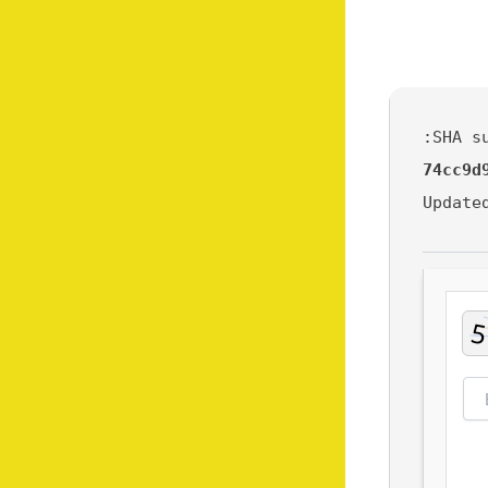
74cc9d
Updat