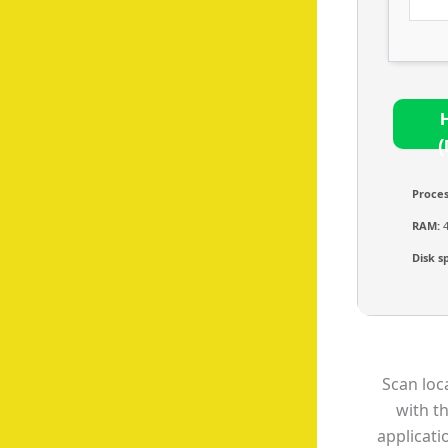
(
Proces
RAM:
4
Disk s
Scan loc
with t
applicat