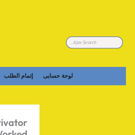
تخطي
إلى
المحتوى
لوحة حسابى
إتمام الطلب
ivator
Worked