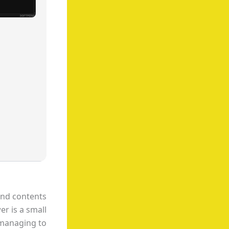
and contents
er is a small
 managing to