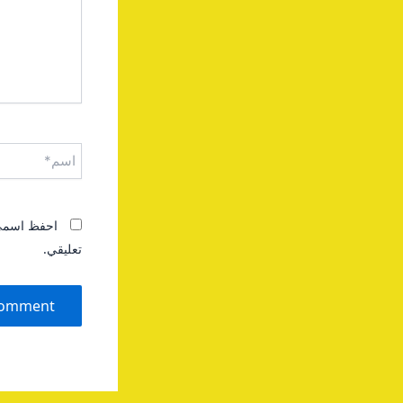
اسم*
احفظ اسمي، 
تعليقي.