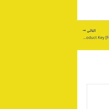
التالي
TradingView Desktop Portable + Product Key [Full] Lifetime Ultimate