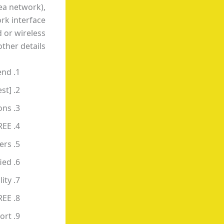
rea network),
rk interface
 or wireless
her details.
end
est]
ons
REE
ers
ied
lity
REE
ort