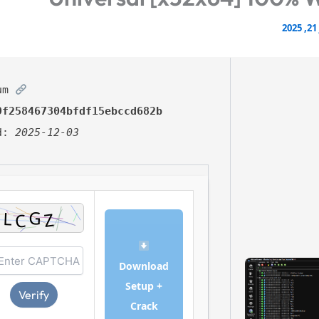
2
SHA sum:
9f258467304bfdf15ebccd682b
ed:
2025-12-03
Download
Setup +
Verify
Crack