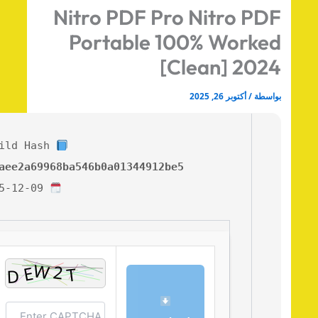
Nitro PDF Pro Nitro PD
Portable 100% Worke
[Clean] 202
اسطة
/
أكتوبر 26, 2025
Build Hash:
e0eaee2a69968ba546b0a01344912be5
2025-12-09