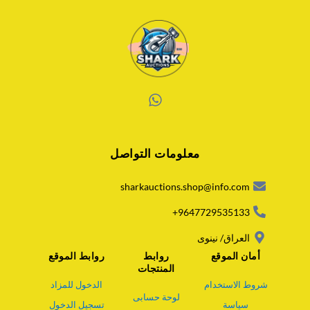
W
h
a
معلومات التواصل
t
s
a
sharkauctions.shop@info.com
p
p
9647729535133+
العراق/ نينوى
أمان الموقع
روابط
روابط الموقع
المنتجات
شروط الاستخدام
الدخول للمزاد
لوحة حسابى
سياسة
تسجيل الدخول