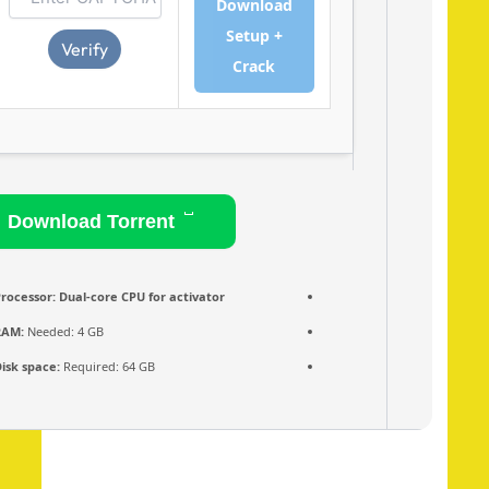
Download
Setup +
Verify
Crack
Download Torrent
Processor:
Dual-core CPU for activator
RAM:
Needed: 4 GB
Disk space:
Required: 64 GB