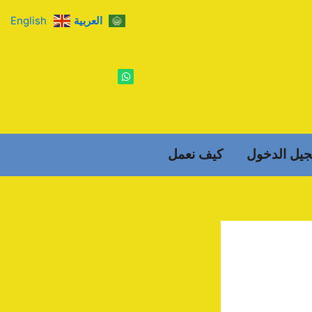
العربية
English
W
h
a
t
s
a
p
p
يل الدخول
كيف نعمل