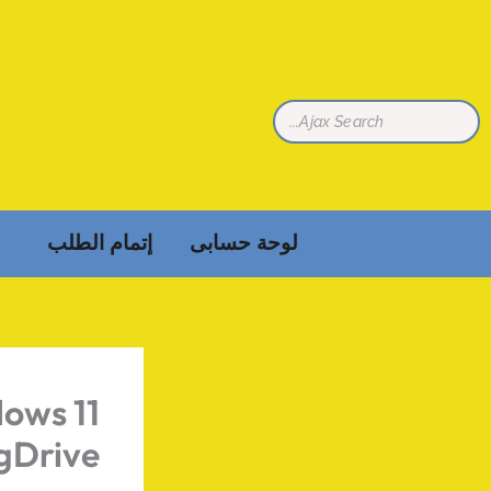
خطي
لى
لمحتوى
لوحة حسابى
إتمام الطلب
ows 11
 gDrive