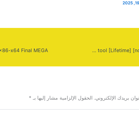
AnyDesk Professional Portable tool [Lifetime] [no Virus] gDrive
ان بريدك الإلكتروني.
الحقول الإلزامية مشار إليها بـ
*