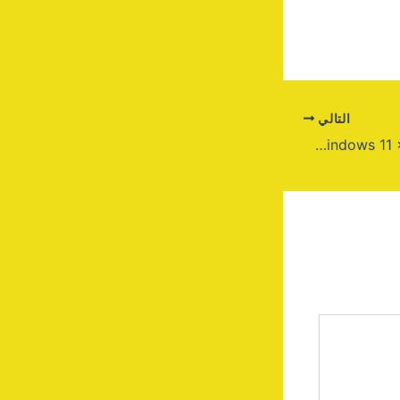
التالي
AutoCAD 2023 Pre-Activated Windows 11 x86-x64 Final MEGA