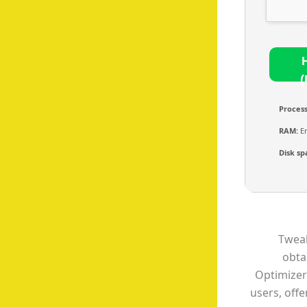
(
Process
RAM:
En
Disk sp
Tweak
obta
Optimizer
users, off