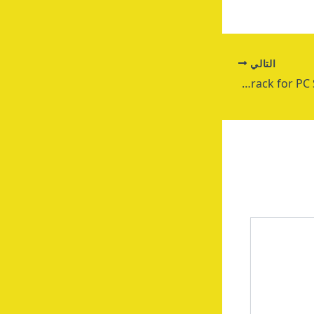
التالي
VirtualDJ 2023 Crack for PC Stable x64 Full MEGA