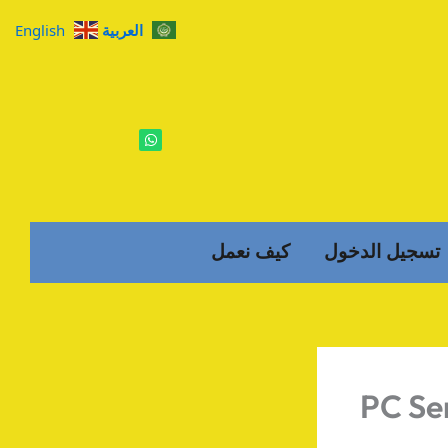
العربية
English
W
h
a
t
s
a
p
p
تسجيل الدخول
كيف نعمل
PC Ser