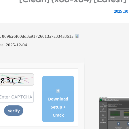
2
File Hash: 869b26f60dd3a91726013a7a334a861a
te:
2025-12-04
Download
Setup +
Verify
Crack