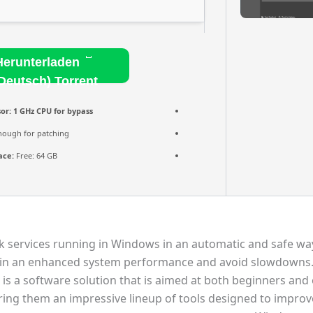
Herunterladen
Deutsch) Torrent
or:
1 GHz CPU for bypass
ough for patching
ace:
Free: 64 GB
 services running in Windows in an automatic and safe way
in an enhanced system performance and avoid slowdowns.
 is a software solution that is aimed at both beginners and
ering them an impressive lineup of tools designed to improve