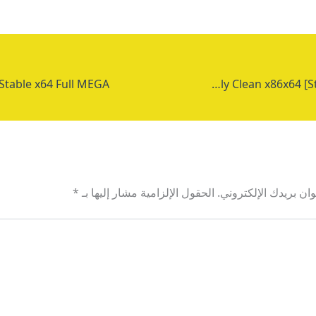
EarthView Portable only Clean x86x64 [Stable] Ultimate
ان بريدك الإلكتروني.
الحقول الإلزامية مشار إليها بـ
*