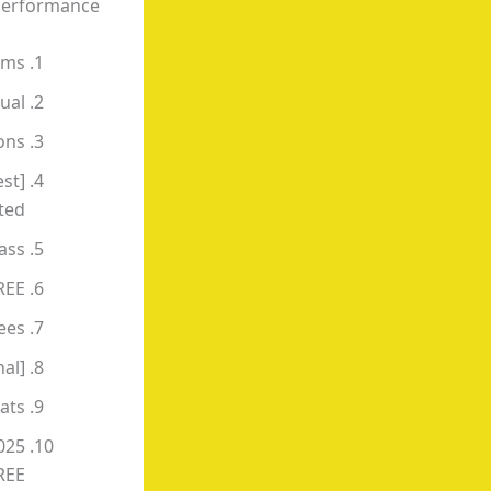
erformance.
rms
ual
ions
st]
ted
ass
FREE
ees
nal]
ats
025
REE