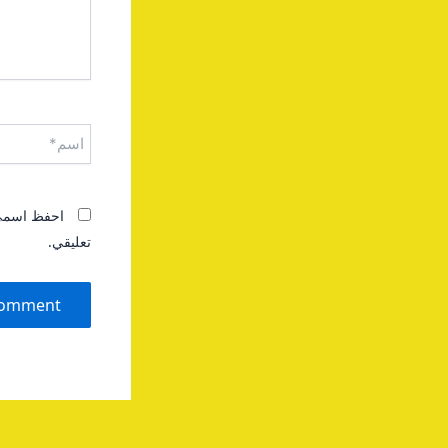
اسم*
احفظ اسمي، 
تعليقي.