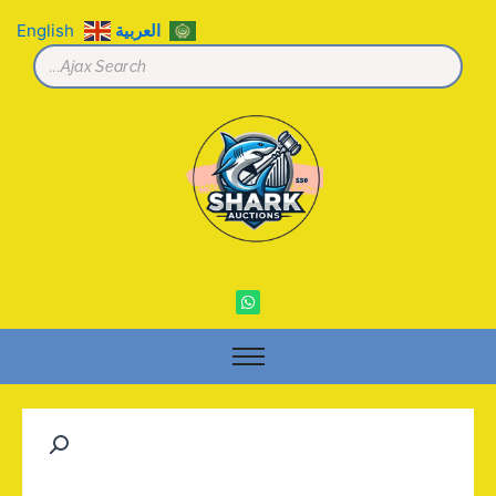
خطي
العربية
English
لى
لمحتوى
W
h
a
t
s
a
p
p
كمية
جهاز
تدليك
الكتف