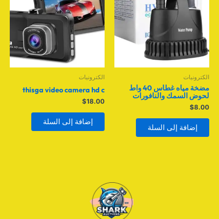
الكترونيات
الكترونيات
مضخة مياه غطاس 40 واط
thisga video camera hd c
لحوض السمك والنافورات
$
18.00
$
8.00
إضافة إلى السلة
إضافة إلى السلة