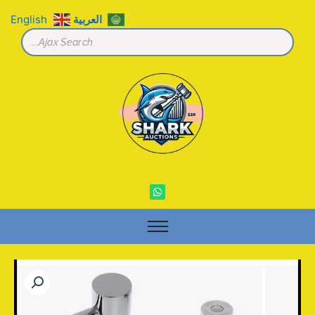
خطي
العربية
English
لى
لمحتوى
W
h
a
t
s
a
p
p
كمية
خلاط
مستشعر
تلقائي