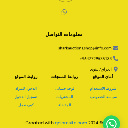
W
h
a
معلومات التواصل
t
s
a
sharkauctions.shop@info.com
p
p
9647729535133+
العراق/ نينوى
أمان الموقع
روابط المنتجات
روابط الموقع
شروط الاستخدام
لوحة حسابى
الدخول للمزاد
سياسة الخصوصية
المشتريات
تسجيل الدخول
المفضلة
كيف نعمل
qalamsite.com
© 2024 Created with