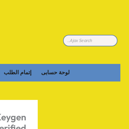
تخطي
إلى
المحتوى
لوحة حسابى
إتمام الطلب
Keygen
erified