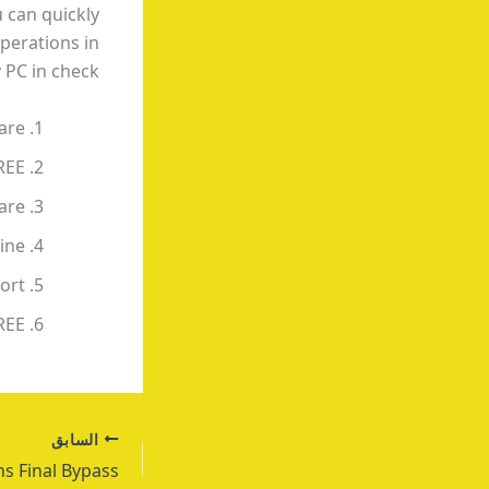
u can quickly
perations in
 PC in check.
are
REE
ware
ine
port
REE
السابق