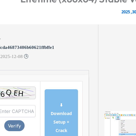
t:
cda46873406b60621ffbffe1
2025-12-08
🕒 Updated:
⬇
Download
Setup +
Verify
Crack