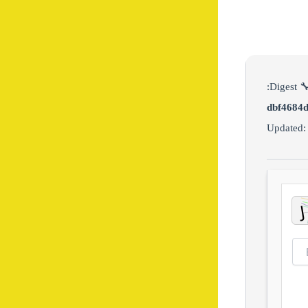
🔧 Diges
dbf4684d