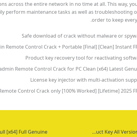
ns across the entire network in no time at all. This way, yo
ily perform maintenance tasks as well as troubleshooting o
order to keep every
Safe download of crack without malware or spyw
n Remote Control Crack + Portable [Final] [Clean] Instant F
Product key recovery tool for reactivating soft
admin Remote Control Crack for PC Clean (x64) Latest Genu
License key injector with multi-activation sup
emote Control Crack only [100% Worked] [Lifetime] 2025 F
Lumion Crack + Product Key All Versions Final Bypass