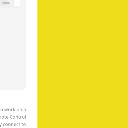
to work on a
mote Control
ly connect to