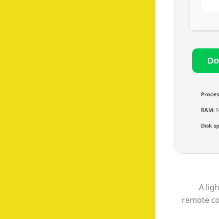
Proces
RAM:
N
Disk s
A lig
remote co