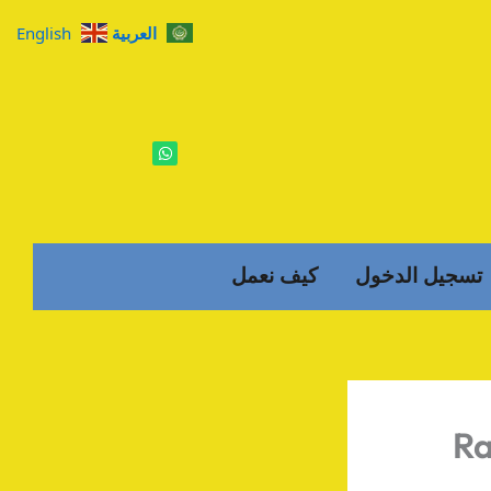
العربية
English
W
h
a
t
s
a
p
p
تسجيل الدخول
كيف نعمل
Ra