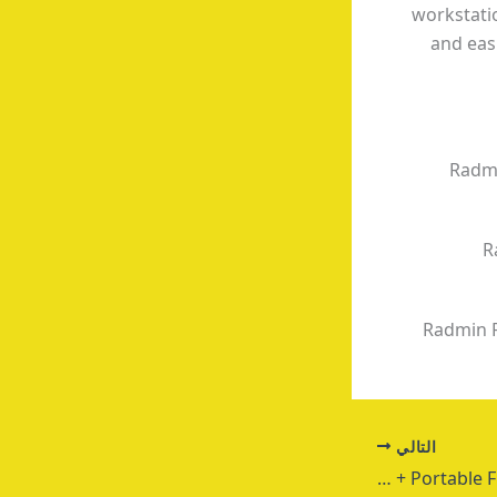
workstatio
and eas
Radmi
R
Radmin R
التالي
Anti-Porn Crack + Portable Full [x64] Full Genuine