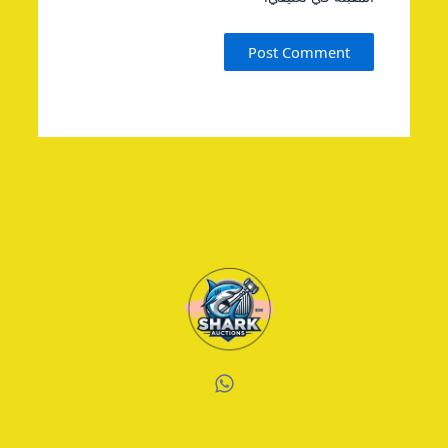
W
h
a