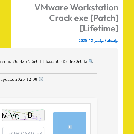
VMware Workstatio
Crack exe [Patch
[Lifetime
اسطة
/
نوفمبر 12, 2025
Hash-sum: 765426736e6d18baa250e35d3e20e0da
Last update: 2025-12-08