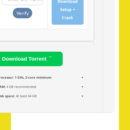
Download
Setup +
Verify
Crack
Download Torrent
Processor:
1 GHz, 2-core minimum
RAM:
4 GB recommended
Disk space:
At least 64 GB