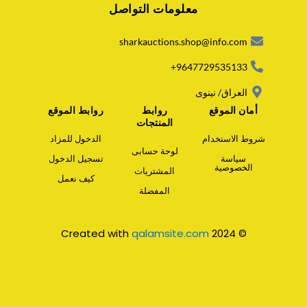
معلومات التواصل
t
s
a
sharkauctions.shop@info.com
p
p
9647729535133+
العراق/ نينوى
أمان الموقع
روابط
روابط الموقع
المنتجات
شروط الاستخدام
الدخول للمزاد
لوحة حسابى
سياسة
تسجيل الدخول
الخصوصية
المشتريات
كيف نعمل
المفضلة
qalamsite.com
© 2024 Created with