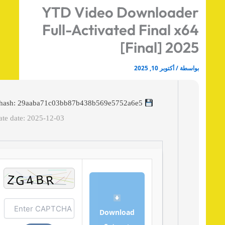
YTD Video Downloade
Full-Activated Final x6
[Final] 202
اسطة
/
أكتوبر 10, 2025
File hash: 29aaba71c03bb87b438b569e5752a6e5
Update date: 2025-12-03
Download