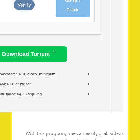
Setup +
Verify
Crack
Download Torrent
Processor:
1 GHz, 2-core minimum
RAM:
4 GB or higher
Disk space:
64 GB required
With this program, one can easily grab vide