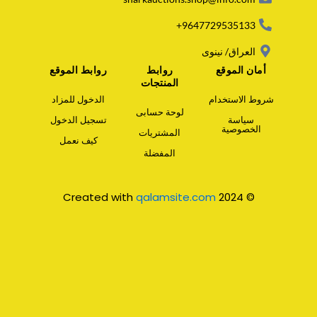
p
p
9647729535133+
العراق/ نينوى
أمان الموقع
روابط
روابط الموقع
المنتجات
شروط الاستخدام
الدخول للمزاد
لوحة حسابى
سياسة
تسجيل الدخول
الخصوصية
المشتريات
كيف نعمل
المفضلة
qalamsite.com
© 2024 Created with