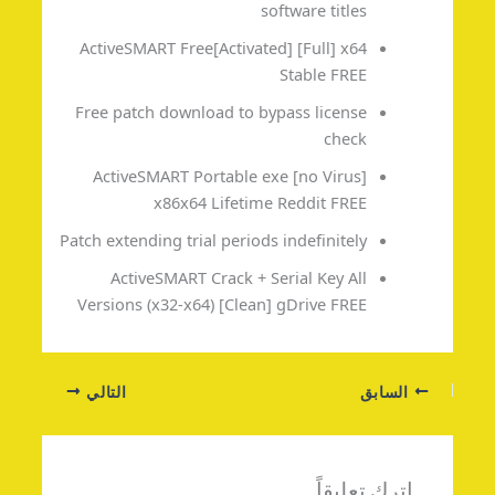
software titles
ActiveSMART Free[Activated] [Full] x64
Stable FREE
Free patch download to bypass license
check
ActiveSMART Portable exe [no Virus]
x86x64 Lifetime Reddit FREE
Patch extending trial periods indefinitely
ActiveSMART Crack + Serial Key All
Versions (x32-x64) [Clean] gDrive FREE
السابق
التالي
اترك تعليقاً