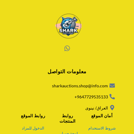
W
h
a
معلومات التواصل
t
s
a
sharkauctions.shop@info.com
p
p
9647729535133+
العراق/ نينوى
أمان الموقع
روابط
روابط الموقع
المنتجات
شروط الاستخدام
الدخول للمزاد
لوحة حسابى