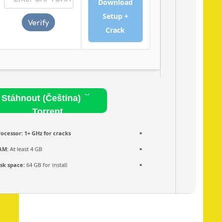
Download
Setup +
Verify
Crack
Stáhnout (Čeština)
Torrent
Processor:
1+ GHz for cracks
RAM:
At least 4 GB
Disk space:
64 GB for install