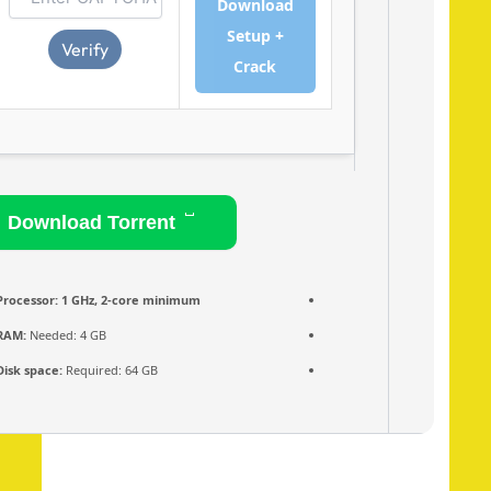
Download
Setup +
Verify
Crack
Download Torrent
Processor:
1 GHz, 2-core minimum
RAM:
Needed: 4 GB
Disk space:
Required: 64 GB