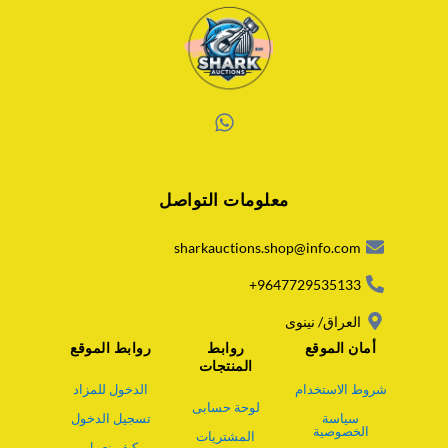
W
h
a
معلومات التواصل
t
s
a
sharkauctions.shop@info.com
p
p
9647729535133+
العراق/ نينوى
أمان الموقع
روابط
روابط الموقع
المنتجات
شروط الاستخدام
الدخول للمزاد
لوحة حسابى
سياسة
تسجيل الدخول
الخصوصية
المشتريات
كيف نعمل