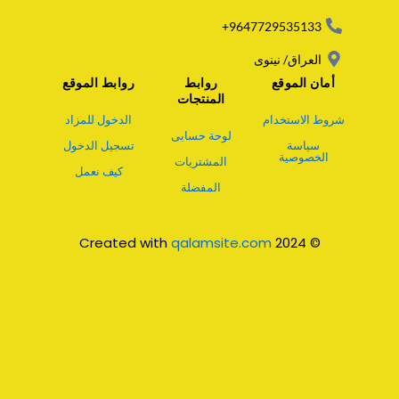
p
p
9647729535133+
العراق/ نينوى
أمان الموقع
روابط
روابط الموقع
المنتجات
شروط الاستخدام
الدخول للمزاد
لوحة حسابى
سياسة
تسجيل الدخول
الخصوصية
المشتريات
كيف نعمل
المفضلة
qalamsite.com
© 2024 Created with