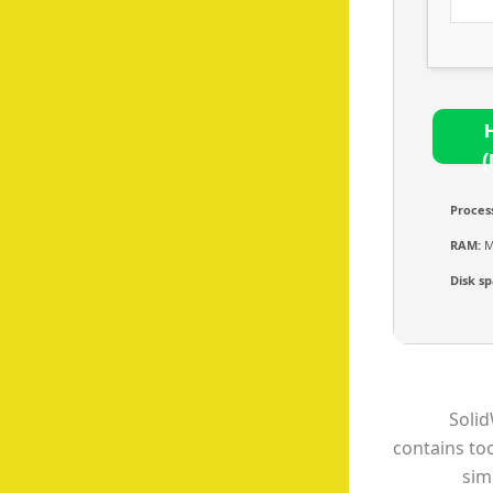
(
Proces
RAM:
M
Disk sp
Solid
contains too
sim