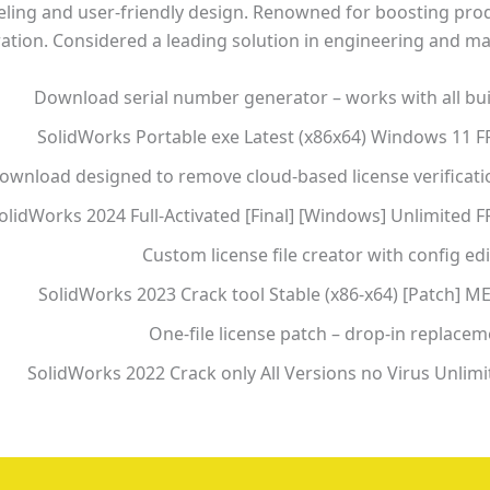
ling and user-friendly design. Renowned for boosting prod
ration. Considered a leading solution in engineering and ma
Download serial number generator – works with all bui
SolidWorks Portable exe Latest (x86x64) Windows 11 F
ownload designed to remove cloud-based license verificati
olidWorks 2024 Full-Activated [Final] [Windows] Unlimited 
Custom license file creator with config ed
SolidWorks 2023 Crack tool Stable (x86-x64) [Patch] M
One-file license patch – drop-in replace
SolidWorks 2022 Crack only All Versions no Virus Unlimi