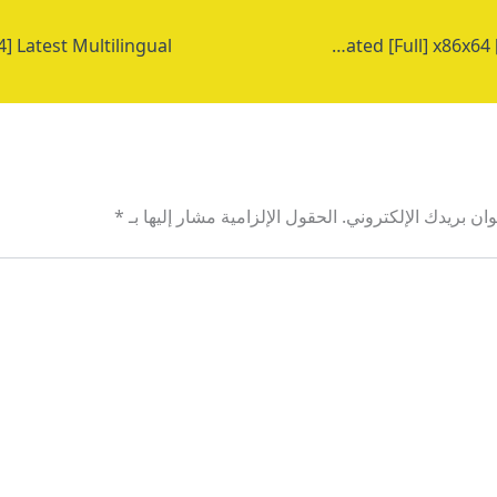
GFI LanGuard Full-Activated [Full] x86x64 [Lifetime] 2024
ان بريدك الإلكتروني.
الحقول الإلزامية مشار إليها بـ
*