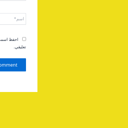
اسم*
احفظ اسمي، 
تعليقي.