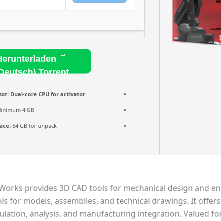
Herunterladen
Deutsch) Torrent
sor:
Dual-core CPU for activator
inimum 4 GB
ace:
64 GB for unpack
Works provides 3D CAD tools for mechanical design and eng
ls for models, assemblies, and technical drawings. It offer
ulation, analysis, and manufacturing integration. Valued fo