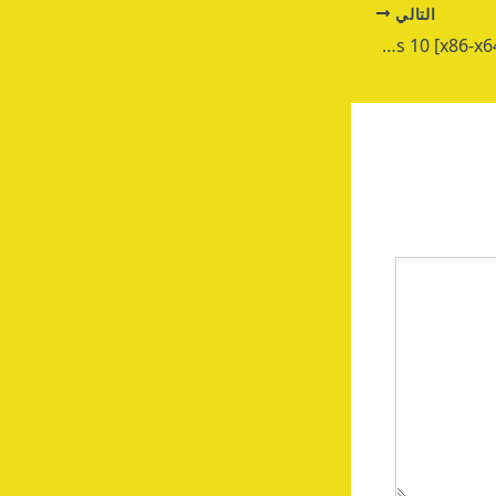
التالي
Batch XLS and XLSX Converter Crack + Keygen Windows 10 [x86-x64] Latest Multilingual