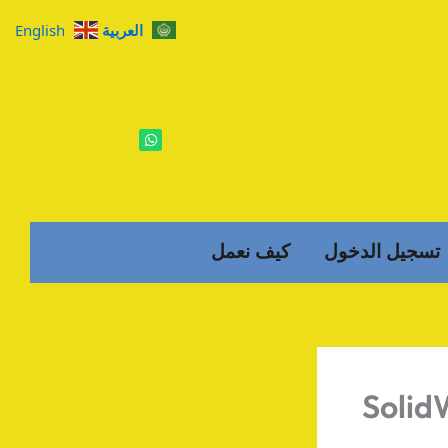
العربية
English
W
h
a
t
s
a
p
p
تسجيل الدخول
كيف نعمل
Solid