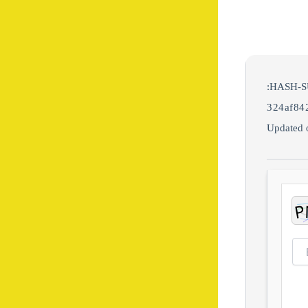
324af84