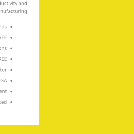
uctivity and
nufacturing.
lds
REE
ons
FREE
itor
EGA
ment
ted