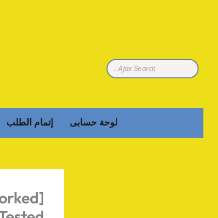
تخطي
إلى
المحتوى
لوحة حسابى
إتمام الطلب
orked]
Tested