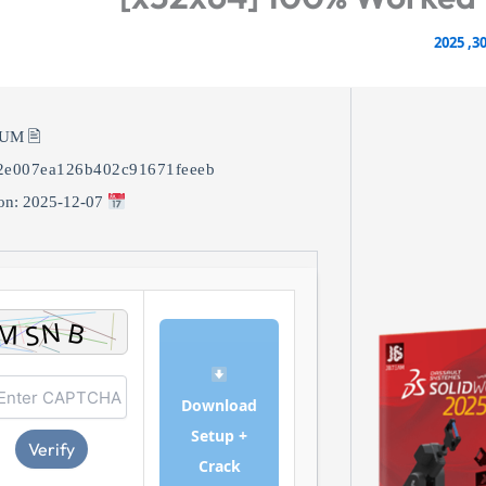
🖹 HASH-SUM:
2e007ea126b402c91671feeeb
Updated on: 2025-12-07
Download
Setup +
Verify
Crack