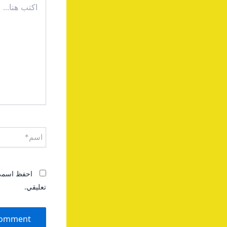
هنا...
اسم*
احفظ اسمي، 
تعليقي.