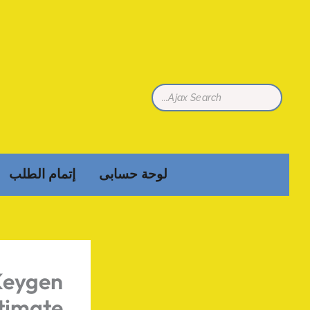
تخطي
إلى
المحتوى
لوحة حسابى
إتمام الطلب
Keygen
ltimate