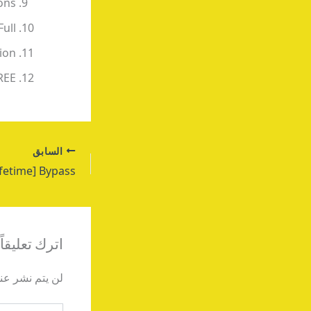
ons
Full
tion
REE
السابق
اترك تعليقاً
لن يتم نشر عنو
اكتب