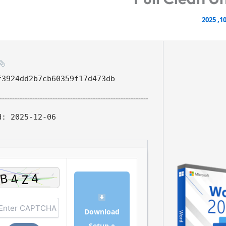
f3924dd2b7cb60359f17d473db
d:
2025-12-06
Download
Setup +