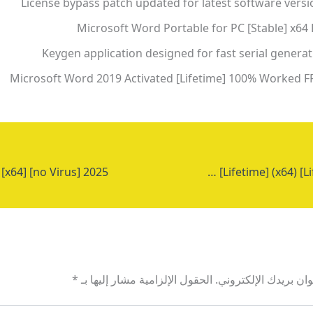
License bypass patch updated for latest software versi
Microsoft Word Portable for PC [Stable] x64 
Keygen application designed for fast serial genera
Microsoft Word 2019 Activated [Lifetime] 100% Worked F
VB Decompiler Developer Portable only [Lifetime] (x64) [Lifetime] Bypass
ان بريدك الإلكتروني.
الحقول الإلزامية مشار إليها بـ
*