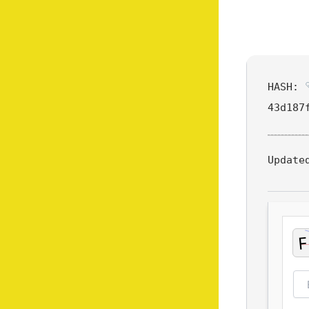
HASH:
43d187
Update