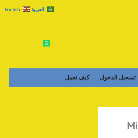
العربية
English
W
h
a
t
s
a
p
p
تسجيل الدخول
كيف نعمل
Mi