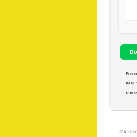
Proces
RAM:
N
Disk s
Microso