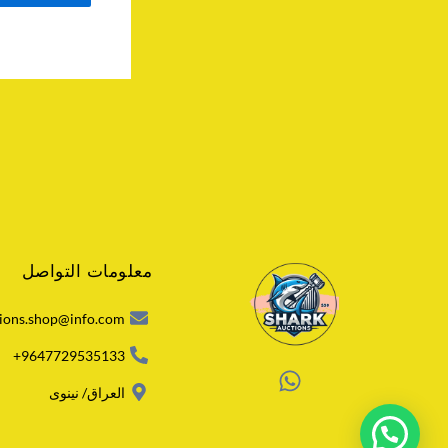
معلومات التواصل
ions.shop@info.com
9647729535133+
W
العراق/ نينوى
h
a