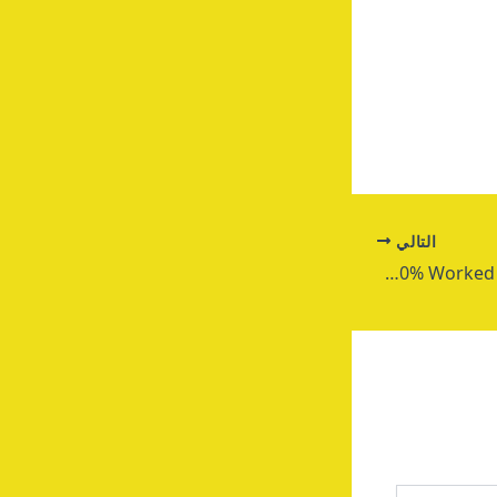
التالي
Adobe After Effects Cracked 100% Worked [x64] [no Virus] 2025