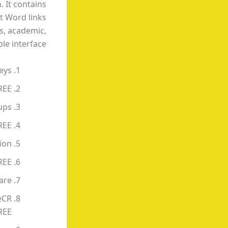
. It contains
t Word links
ss, academic,
le interface.
eys
FREE
ups
REE
tion
REE
are
eCR
REE