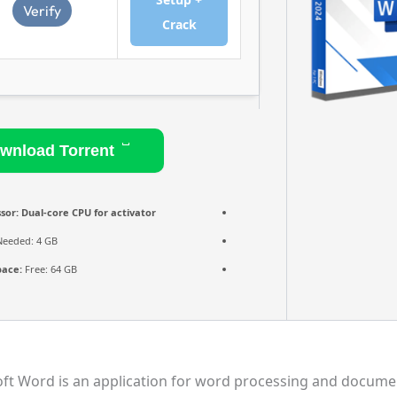
Verify
Crack
Download Torrent
sor:
Dual-core CPU for activator
eeded: 4 GB
pace:
Free: 64 GB
ft Word is an application for word processing and document