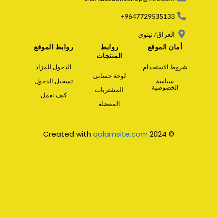
p
p
9647729535133+
العراق/ نينوى
أمان الموقع
روابط
روابط الموقع
المنتجات
شروط الاستخدام
الدخول للمزاد
لوحة حسابى
سياسة
تسجيل الدخول
الخصوصية
المشتريات
كيف نعمل
المفضلة
qalamsite.com
© 2024 Created with