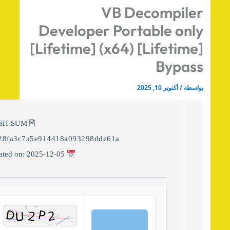
VB Decompile
Developer Portable onl
[Lifetime] (x64) [Lifetime
Bypas
اسطة
/
أكتوبر 10, 2025
🖹 HASH-SUM:
49528fa3c7a5e914418a093298dde61a
Updated on: 2025-12-05